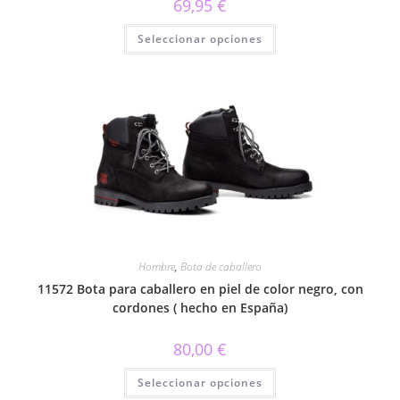
69,95
€
Este
Seleccionar opciones
producto
tiene
múltiples
variantes.
Las
opciones
se
pueden
elegir
en
la
página
de
producto
Hombre
,
Bota de caballero
11572 Bota para caballero en piel de color negro, con
cordones ( hecho en España)
80,00
€
Este
Seleccionar opciones
producto
tiene