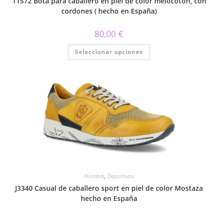
11572 Bota para caballero en piel de color melocotón, con
cordones ( hecho en España)
80,00
€
Este
Seleccionar opciones
producto
tiene
múltiples
variantes.
Las
opciones
se
pueden
elegir
en
la
página
de
producto
Hombre
,
Deportivos
J3340 Casual de caballero sport en piel de color Mostaza
hecho en España