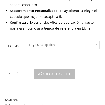
señora, caballero.
Asesoramiento Personalizado:
Te ayudamos a elegir el
calzado que mejor se adapte a ti.
Confianza y Experiencia:
Años de dedicación al sector
nos avalan como una tienda de referencia en Elche.
Elige una opción
TALLAS
2016
-
+
AÑADIR AL CARRITO
Zapato
de
caballero
con
SKU:
N/D
velcro