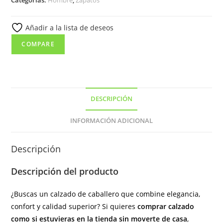
Categorías:
Hombre
,
Zapatos
tipo
crispino
Añadir a la lista de deseos
en
piel
COMPARE
de
color
negro,
fabricado
DESCRIPCIÓN
en
España.
INFORMACIÓN ADICIONAL
cantidad
Descripción
Descripción del producto
¿Buscas un calzado de caballero que combine elegancia,
confort y calidad superior? Si quieres
comprar calzado
como si estuvieras en la tienda sin moverte de casa
,