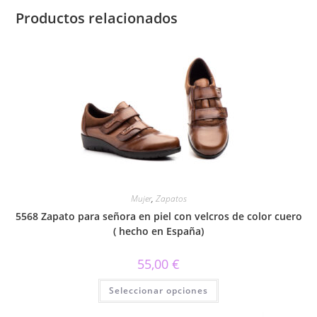
Productos relacionados
Mujer
,
Zapatos
5568 Zapato para señora en piel con velcros de color cuero
( hecho en España)
55,00
€
Este
Seleccionar opciones
producto
tiene
múltiples