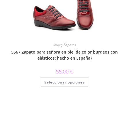
pueden
elegir
en
la
página
de
producto
Mujer
,
Zapatos
5567 Zapato para señora en piel de color burdeos con
elásticos( hecho en España)
55,00
€
Este
Seleccionar opciones
producto
tiene
múltiples
variantes.
Las
opciones
se
pueden
elegir
en
la
página