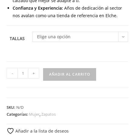
calzado que mejor se adapte a ti.
Confianza y Experiencia:
Años de dedicación al sector
nos avalan como una tienda de referencia en Elche.
Elige una opción
TALLAS
2034
-
+
AÑADIR AL CARRITO
Mocasín
tipo
kiowa
para
SKU:
N/D
señora
Categorías:
Mujer
,
Zapatos
en
piel
Añadir a la lista de deseos
de