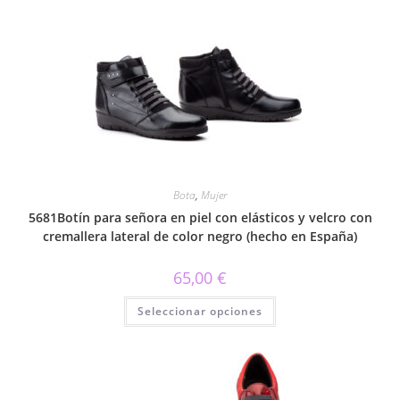
variantes.
Las
opciones
se
pueden
elegir
en
la
página
de
producto
Bota
,
Mujer
5681Botín para señora en piel con elásticos y velcro con
cremallera lateral de color negro (hecho en España)
65,00
€
Este
Seleccionar opciones
producto
tiene
múltiples
variantes.
Las
opciones
se