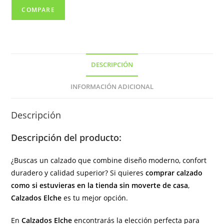
color
COMPARE
cuero
(
hecho
en
DESCRIPCIÓN
España)
cantidad
INFORMACIÓN ADICIONAL
Descripción
Descripción del producto:
¿Buscas un calzado que combine diseño moderno, confort
duradero y calidad superior? Si quieres
comprar calzado
como si estuvieras en la tienda sin moverte de casa
,
Calzados Elche
es tu mejor opción.
En
Calzados Elche
encontrarás la elección perfecta para