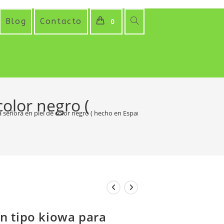
Alternar
Blog
Contacto
0
búsqueda
de
la
olor negro (
web
 señora en piel de color negro ( hecho en España)
n tipo kiowa para