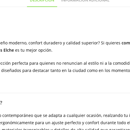
DESCRIPCIÓN
INFORMACIÓN ADICIONAL
España)
cantidad
eño moderno, confort duradero y calidad superior? Si quieres
comp
s Elche
es tu mejor opción.
cción perfecta para quienes no renuncian al estilo ni a la comodida
n diseñados para destacar tanto en la ciudad como en los momentos
?
o contemporáneo que se adapta a cualquier ocasión, realzando t
rgonómicamente para un ajuste perfecto y confort durante todo el
materiales transpirables y detalles de alta calidad que garantizan