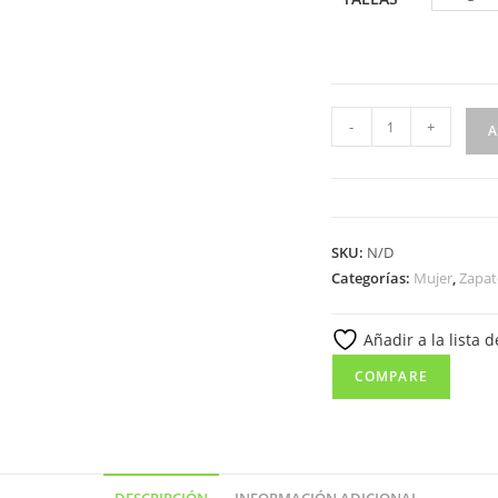
3060
-
+
A
Mocasín
tipo
kiowa
para
SKU:
N/D
señora
Categorías:
Mujer
,
Zapat
en
piel
Añadir a la lista 
de
color
COMPARE
negro
(
hecho
en