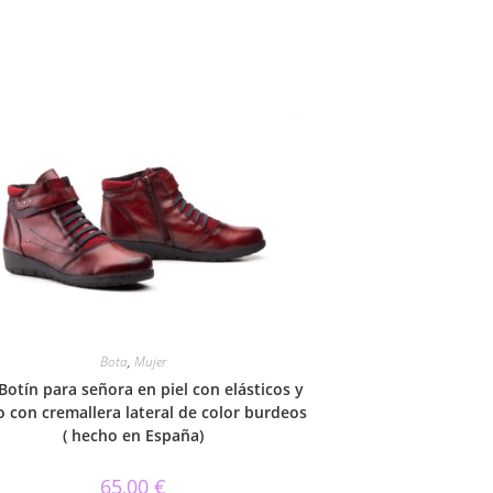
Bota
,
Mujer
Botín para señora en piel con elásticos y
o con cremallera lateral de color burdeos
( hecho en España)
65,00
€