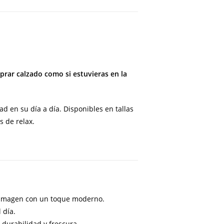
rar calzado como si estuvieras en la
d en su día a día. Disponibles en tallas
 de relax.
u imagen con un toque moderno.
 día.
 durabilidad y frescura.