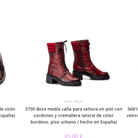
Bota
,
Mujer
de color
5790 Bota media caña para señora en piel con
5681
España)
cordones y cremallera lateral de color
velcr
burdeos, piso urbano ( hecho en España)
65,00
€
Este