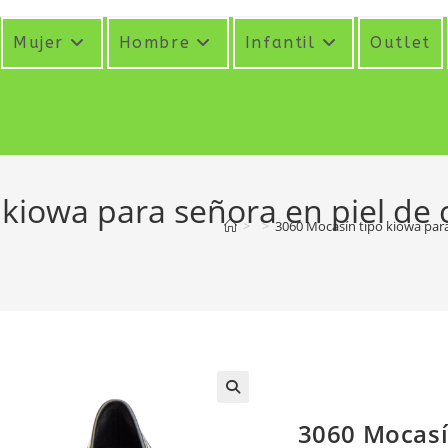
Mujer
Hombre
Infantil
Outlet
kiowa para señora en piel de c
>
>
3060 Mocasín tipo kiowa para
3060 Mocasí