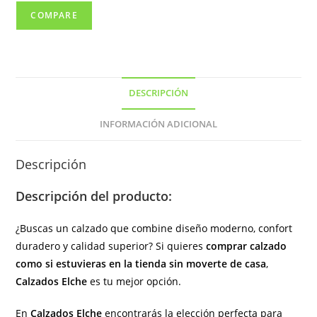
color
COMPARE
negro
(
hecho
en
DESCRIPCIÓN
España)
cantidad
INFORMACIÓN ADICIONAL
Descripción
Descripción del producto:
¿Buscas un calzado que combine diseño moderno, confort
duradero y calidad superior? Si quieres
comprar calzado
como si estuvieras en la tienda sin moverte de casa
,
Calzados Elche
es tu mejor opción.
En
Calzados Elche
encontrarás la elección perfecta para