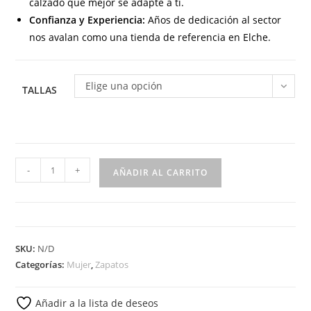
calzado que mejor se adapte a ti.
Confianza y Experiencia:
Años de dedicación al sector
nos avalan como una tienda de referencia en Elche.
Elige una opción
TALLAS
3086
-
+
AÑADIR AL CARRITO
Mocasín
tipo
kiowa
para
SKU:
N/D
señora
Categorías:
Mujer
,
Zapatos
en
piel
Añadir a la lista de deseos
de