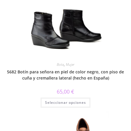
variantes.
Las
opciones
se
pueden
elegir
en
la
página
de
producto
Bota
,
Mujer
5682 Botín para señora en piel de color negro, con piso de
cuña y cremallera lateral (hecho en España)
65,00
€
Este
Seleccionar opciones
producto
tiene
múltiples
variantes.
Las
opciones
se