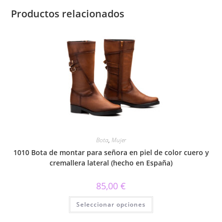
Productos relacionados
Bota
,
Mujer
1010 Bota de montar para señora en piel de color cuero y
cremallera lateral (hecho en España)
85,00
€
Este
Seleccionar opciones
producto
tiene
múltiples