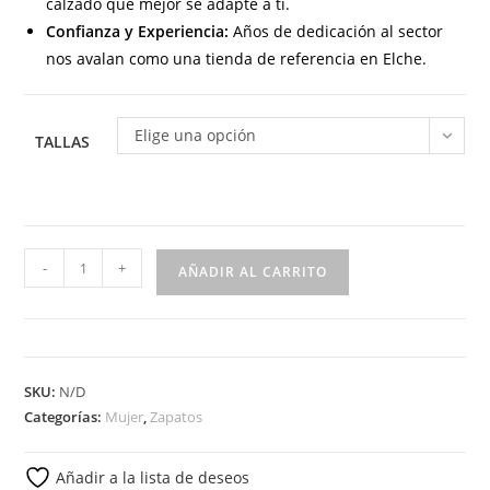
calzado que mejor se adapte a ti.
Confianza y Experiencia:
Años de dedicación al sector
nos avalan como una tienda de referencia en Elche.
Elige una opción
TALLAS
3125
-
+
AÑADIR AL CARRITO
Mocasín
tipo
kiowa
para
SKU:
N/D
señora
Categorías:
Mujer
,
Zapatos
en
piel
Añadir a la lista de deseos
de