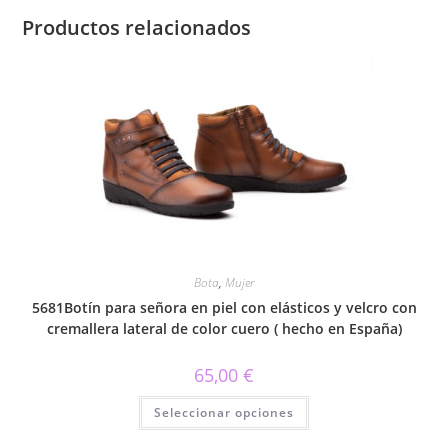
Productos relacionados
Bota
,
Mujer
5681Botín para señora en piel con elásticos y velcro con
cremallera lateral de color cuero ( hecho en España)
65,00
€
Este
Seleccionar opciones
producto
tiene
múltiples