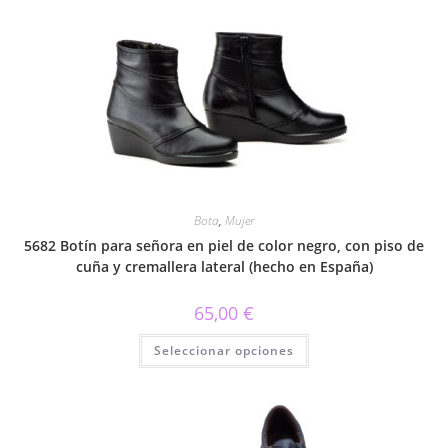
variantes.
Las
opciones
se
pueden
elegir
en
la
página
de
producto
Bota
,
Mujer
5682 Botín para señora en piel de color negro, con piso de
cuña y cremallera lateral (hecho en España)
65,00
€
Este
Seleccionar opciones
producto
tiene
múltiples
variantes.
Las
opciones
se