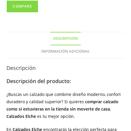
color
COMPARE
negro
(
hecho
en
DESCRIPCIÓN
España)
cantidad
INFORMACIÓN ADICIONAL
Descripción
Descripción del producto:
¿Buscas un calzado que combine diseño moderno, confort
duradero y calidad superior? Si quieres
comprar calzado
como si estuvieras en la tienda sin moverte de casa
,
Calzados Elche
es tu mejor opción.
En
Calzados Elche
encontrarás la elección perfecta para