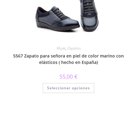
pueden
elegir
en
la
página
de
producto
Mujer
,
Zapatos
5567 Zapato para señora en piel de color marino con
elásticos ( hecho en España)
55,00
€
Este
Seleccionar opciones
producto
tiene
múltiples
variantes.
Las
opciones
se
pueden
elegir
en
la
página