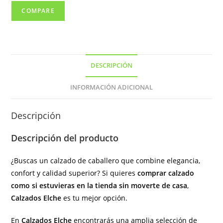
de
COMPARE
color
marino
(
hecho
DESCRIPCIÓN
en
España)
INFORMACIÓN ADICIONAL
cantidad
Descripción
Descripción del producto
¿Buscas un calzado de caballero que combine elegancia,
confort y calidad superior? Si quieres
comprar calzado
como si estuvieras en la tienda sin moverte de casa
,
Calzados Elche
es tu mejor opción.
En
Calzados Elche
encontrarás una amplia selección de