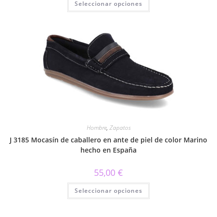
Seleccionar opciones
producto
tiene
múltiples
variantes.
Las
opciones
se
pueden
elegir
en
la
página
de
producto
Hombre
,
Zapatos
J 3185 Mocasín de caballero en ante de piel de color Marino
hecho en España
55,00
€
Este
Seleccionar opciones
producto
tiene
múltiples
variantes.