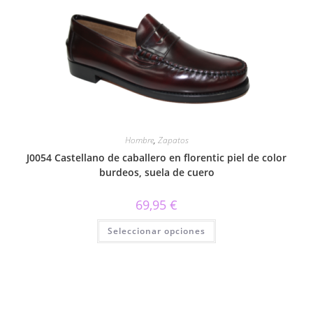
Las
opciones
se
pueden
elegir
en
la
página
de
producto
Hombre
,
Zapatos
J0054 Castellano de caballero en florentic piel de color
burdeos, suela de cuero
69,95
€
Este
Seleccionar opciones
producto
tiene
múltiples
variantes.
Las
opciones
se
pueden
elegir