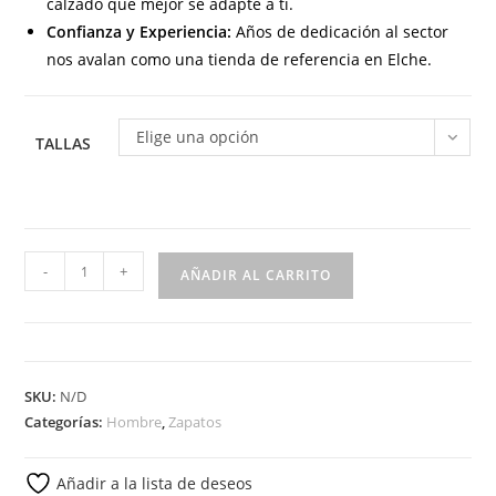
calzado que mejor se adapte a ti.
Confianza y Experiencia:
Años de dedicación al sector
nos avalan como una tienda de referencia en Elche.
Elige una opción
TALLAS
R83-
-
+
AÑADIR AL CARRITO
8429
Calzado
para
caballero
SKU:
N/D
tipo
Categorías:
Hombre
,
Zapatos
casual
en
Añadir a la lista de deseos
piel