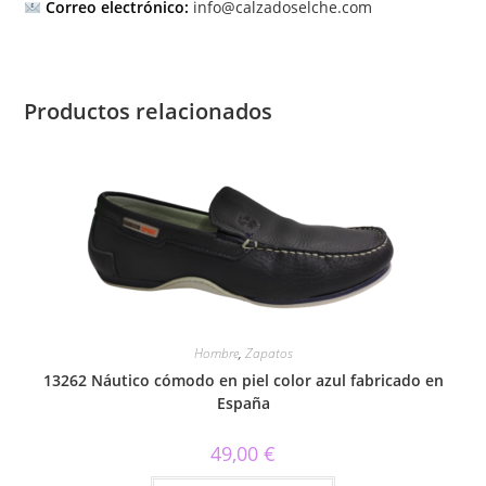
Correo electrónico:
info@calzadoselche.com
Productos relacionados
Hombre
,
Zapatos
13262 Náutico cómodo en piel color azul fabricado en
España
49,00
€
Este