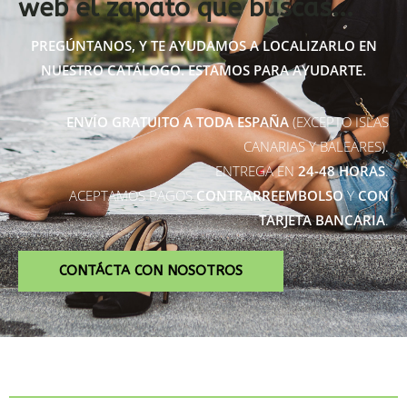
web el zapato que buscas...
PREGÚNTANOS, Y TE AYUDAMOS A LOCALIZARLO EN
NUESTRO CATÁLOGO. ESTAMOS PARA AYUDARTE.
ENVÍO GRATUITO A TODA ESPAÑA
(EXCEPTO ISLAS
CANARIAS Y BALEARES).
ENTREGA EN
24-48 HORAS
.
ACEPTAMOS PAGOS
CONTRARREEMBOLSO
Y
CON
TARJETA BANCARIA
.
CONTÁCTA CON NOSOTROS