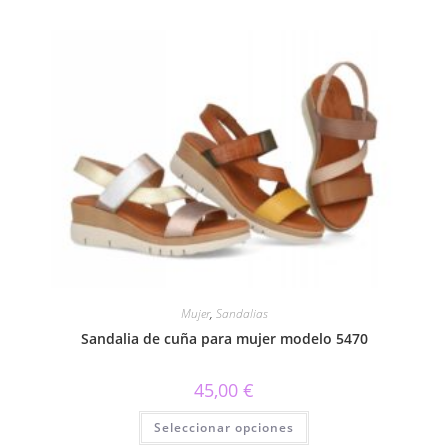
múltiples
variantes.
Las
opciones
se
pueden
elegir
en
la
página
de
producto
Mujer
,
Sandalias
Sandalia de cuña para mujer modelo 5470
45,00
€
Este
Seleccionar opciones
producto
tiene