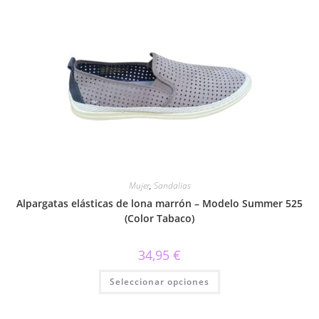
variantes.
Las
opciones
se
pueden
elegir
en
la
página
de
producto
Mujer
,
Sandalias
Alpargatas elásticas de lona marrón – Modelo Summer 525
(Color Tabaco)
34,95
€
Este
Seleccionar opciones
producto
tiene
múltiples
variantes.