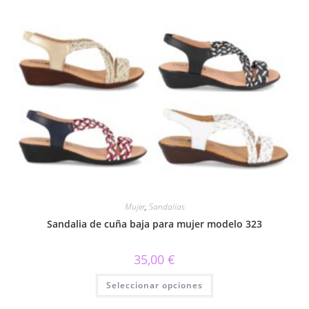
variantes.
Las
opciones
se
pueden
elegir
en
la
página
de
producto
Mujer
,
Sandalias
Sandalia de cuña baja para mujer modelo 323
35,00
€
Este
Seleccionar opciones
producto
tiene
múltiples