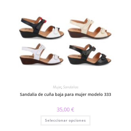
variantes.
Las
opciones
se
pueden
elegir
en
la
página
de
producto
Mujer
,
Sandalias
Sandalia de cuña baja para mujer modelo 333
35,00
€
Este
Seleccionar opciones
producto
tiene
múltiples