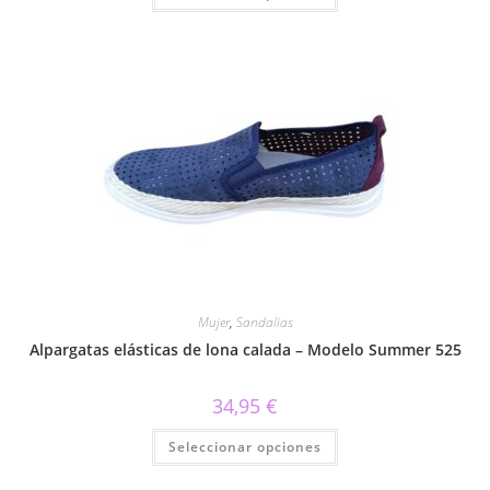
tiene
múltiples
variantes.
Las
opciones
se
pueden
elegir
en
la
página
de
producto
Mujer
,
Sandalias
Alpargatas elásticas de lona calada – Modelo Summer 525
34,95
€
Este
Seleccionar opciones
producto
tiene
múltiples