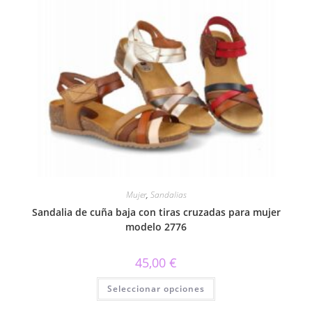
Las
opciones
se
pueden
elegir
en
la
página
de
producto
Mujer
,
Sandalias
Sandalia de cuña baja con tiras cruzadas para mujer
modelo 2776
45,00
€
Este
Seleccionar opciones
producto
tiene
múltiples