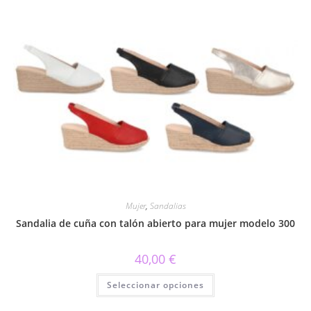
variantes.
Las
opciones
se
pueden
elegir
en
la
página
de
producto
Mujer
,
Sandalias
Sandalia de cuña con talón abierto para mujer modelo 300
40,00
€
Este
Seleccionar opciones
producto
tiene
múltiples