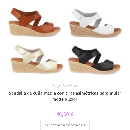
variantes.
Las
opciones
se
pueden
elegir
en
la
página
de
producto
Mujer
,
Sandalias
Sandalia de cuña media con tiras asimétricas para mujer
modelo 2041
40,00
€
Este
Seleccionar opciones
producto
tiene