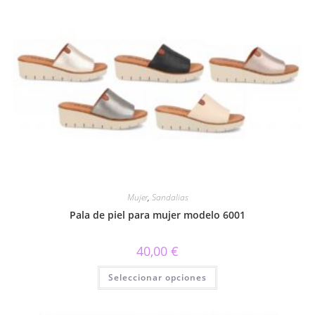
Las
opciones
se
pueden
elegir
en
la
página
de
producto
Mujer
,
Sandalias
Pala de piel para mujer modelo 6001
40,00
€
Este
Seleccionar opciones
producto
tiene
múltiples
variantes.