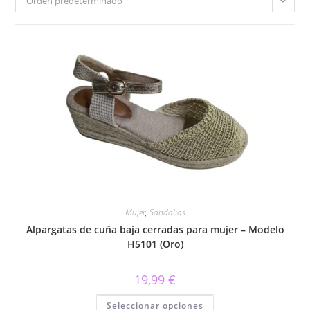
Orden predeterminado
Mujer
,
Sandalias
Alpargatas de cuña baja cerradas para mujer – Modelo
H5101 (Oro)
19,99
€
Este
Seleccionar opciones
producto