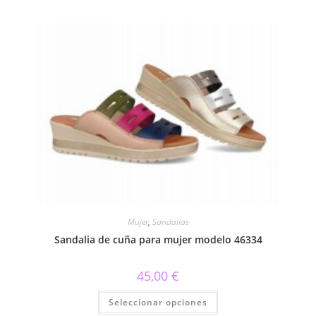
múltiples
variantes.
Las
opciones
se
pueden
elegir
en
la
página
de
producto
Mujer
,
Sandalias
Sandalia de cuña para mujer modelo 46334
45,00
€
Este
Seleccionar opciones
producto
tiene