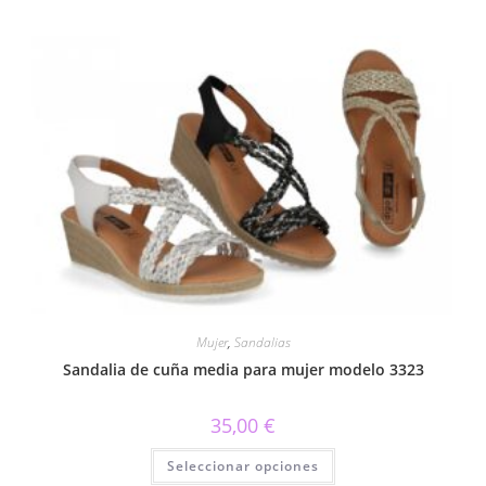
múltiples
variantes.
Las
opciones
se
pueden
elegir
en
la
página
de
producto
Mujer
,
Sandalias
Sandalia de cuña media para mujer modelo 3323
35,00
€
Este
Seleccionar opciones
producto
tiene