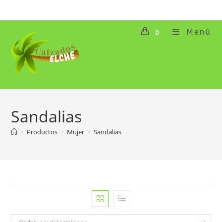
Ir
al
contenido
Menú
0
Sandalias
>
Productos
>
Mujer
>
Sandalias