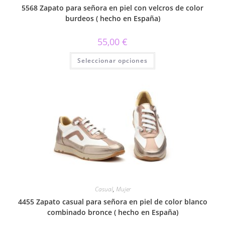
5568 Zapato para señora en piel con velcros de color
burdeos ( hecho en España)
55,00
€
Este
Seleccionar opciones
producto
tiene
múltiples
variantes.
Las
opciones
se
pueden
elegir
en
la
página
de
producto
Casual
,
Mujer
4455 Zapato casual para señora en piel de color blanco
combinado bronce ( hecho en España)