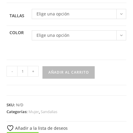
Elige una opción
TALLAS
COLOR
Elige una opción
Sandalia
-
+
AÑADIR AL CARRITO
de
cuña
media
para
SKU:
N/D
mujer
Categorías:
Mujer
,
Sandalias
modelo
3323
Añadir a la lista de deseos
cantidad