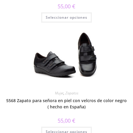
55,00
€
Este
Seleccionar opciones
producto
tiene
múltiples
variantes.
Las
opciones
se
pueden
elegir
en
la
página
de
producto
Mujer
,
Zapatos
5568 Zapato para señora en piel con velcros de color negro
( hecho en España)
55,00
€
Este
Seleccionar opciones
producto