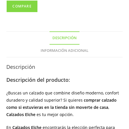
con
COMPARE
elásticos(
hecho
en
España)
DESCRIPCIÓN
cantidad
INFORMACIÓN ADICIONAL
Descripción
Descripción del producto:
¿Buscas un calzado que combine diseño moderno, confort
duradero y calidad superior? Si quieres
comprar calzado
como si estuvieras en la tienda sin moverte de casa
,
Calzados Elche
es tu mejor opción.
En
Calzados Elche
encontrarás la elección perfecta para