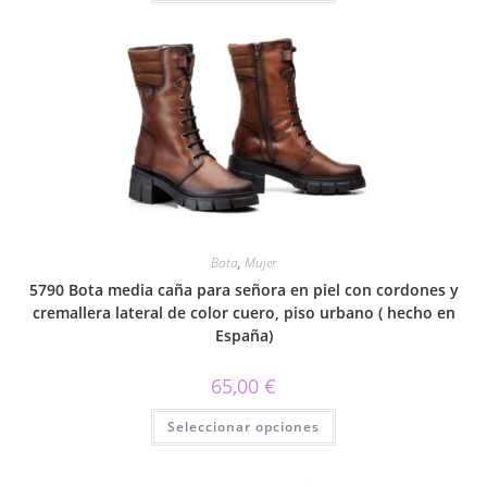
tiene
múltiples
variantes.
Las
opciones
se
pueden
elegir
en
la
página
de
producto
Bota
,
Mujer
5790 Bota media caña para señora en piel con cordones y
cremallera lateral de color cuero, piso urbano ( hecho en
España)
65,00
€
Este
Seleccionar opciones
producto
tiene
múltiples
variantes.