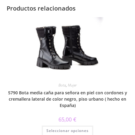
Productos relacionados
Bota
,
Mujer
5790 Bota media caña para señora en piel con cordones y
cremallera lateral de color negro, piso urbano ( hecho en
España)
65,00
€
Este
Seleccionar opciones
producto