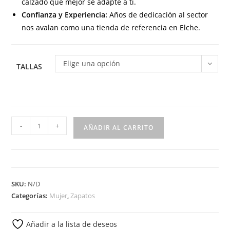
calzado que mejor se adapte a ti.
Confianza y Experiencia:
Años de dedicación al sector
nos avalan como una tienda de referencia en Elche.
Elige una opción
TALLAS
5567
-
+
AÑADIR AL CARRITO
Zapato
para
señora
en
SKU:
N/D
piel
Categorías:
Mujer
,
Zapatos
de
color
Añadir a la lista de deseos
burdeos