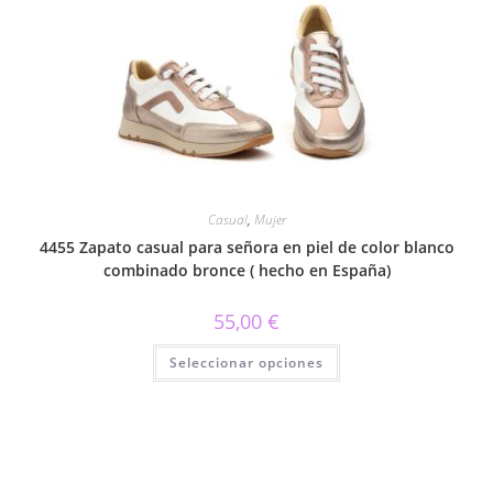
Las
opciones
se
pueden
elegir
en
la
página
de
producto
Casual
,
Mujer
4455 Zapato casual para señora en piel de color blanco
combinado bronce ( hecho en España)
55,00
€
Este
Seleccionar opciones
producto
tiene
múltiples
variantes.
Las
opciones
se
pueden
elegir