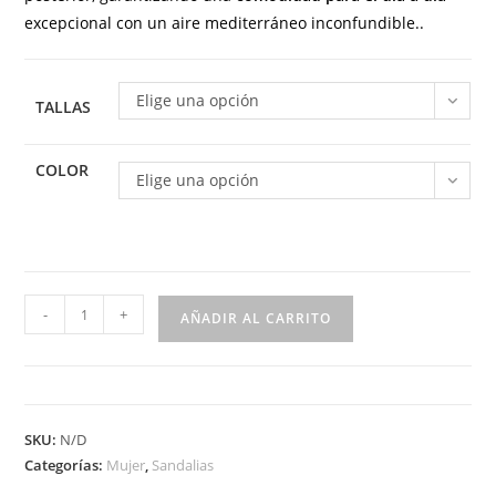
excepcional con un aire mediterráneo inconfundible..
Elige una opción
TALLAS
COLOR
Elige una opción
Sandalia
-
+
AÑADIR AL CARRITO
de
cuña
con
talón
SKU:
N/D
abierto
Categorías:
Mujer
,
Sandalias
para