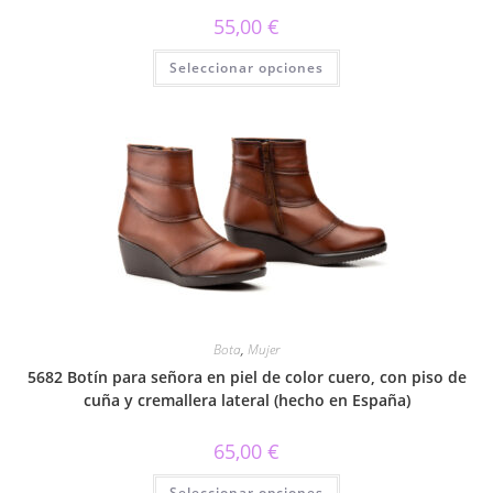
55,00
€
Este
Seleccionar opciones
producto
tiene
múltiples
variantes.
Las
opciones
se
pueden
elegir
en
la
página
de
producto
Bota
,
Mujer
5682 Botín para señora en piel de color cuero, con piso de
cuña y cremallera lateral (hecho en España)
65,00
€
Este
Seleccionar opciones