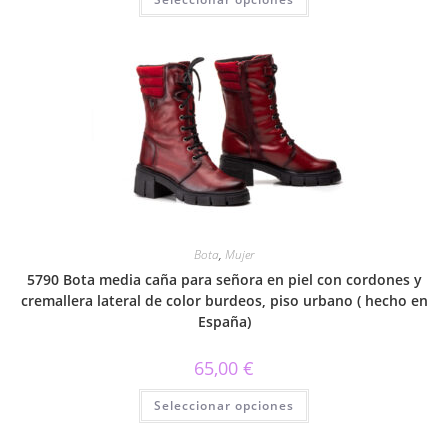
producto
tiene
múltiples
variantes.
Las
opciones
se
pueden
elegir
en
la
página
de
producto
Bota
,
Mujer
5790 Bota media caña para señora en piel con cordones y
cremallera lateral de color burdeos, piso urbano ( hecho en
España)
65,00
€
Este
Seleccionar opciones
producto
tiene
múltiples