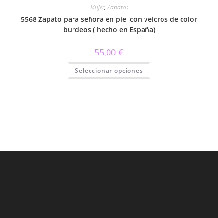
Mujer
,
Zapatos
5568 Zapato para señora en piel con velcros de color
burdeos ( hecho en España)
55,00
€
Este
Seleccionar opciones
producto
tiene
múltiples
variantes.
Las
opciones
se
pueden
elegir
en
la
página
de
producto