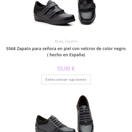
Mujer
,
Zapatos
5568 Zapato para señora en piel con velcros de color negro
( hecho en España)
55,00
€
Este
Seleccionar opciones
producto
tiene
múltiples
variantes.
Las
opciones
se
pueden
elegir
en
la
página
de