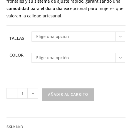
frontales y su sistema de ajuste rápido, garantizando una
comodidad para el día a día
excepcional para mujeres que
valoran la calidad artesanal.
Elige una opción
TALLAS
COLOR
Elige una opción
Sandalia
-
+
AÑADIR AL CARRITO
de
cuña
baja
con
SKU:
N/D
tiras