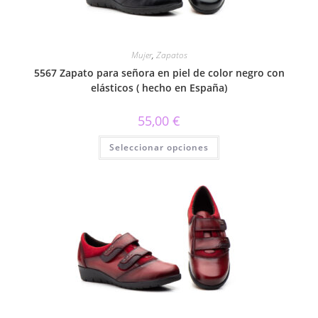
producto
Mujer
,
Zapatos
5567 Zapato para señora en piel de color negro con
elásticos ( hecho en España)
55,00
€
Este
Seleccionar opciones
producto
tiene
múltiples
variantes.
Las
opciones
se
pueden
elegir
en
la
página
de
producto