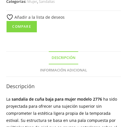
Categorías:
Mujer
,
Sandalias
cruzadas
para
Añadir a la lista de deseos
mujer
modelo
COMPARE
2776
cantidad
DESCRIPCIÓN
INFORMACIÓN ADICIONAL
Descripción
La
sandalia de cuña baja para mujer modelo 2776
ha sido
proyectada para ofrecer una sujeción superior sin
comprometer la estética ligera propia de la temporada
estival. Su estructura se basa en una pala compuesta por