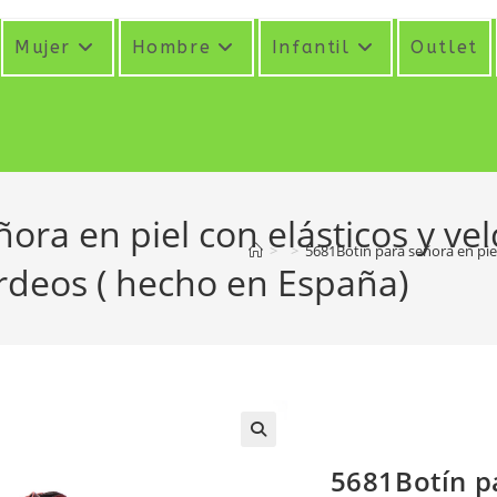
Mujer
Hombre
Infantil
Outlet
ora en piel con elásticos y ve
>
>
5681Botín para señora en piel
urdeos ( hecho en España)
5681Botín p