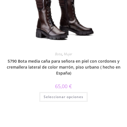
opciones
se
pueden
elegir
en
la
página
de
producto
Bota
,
Mujer
5790 Bota media caña para señora en piel con cordones y
cremallera lateral de color marrón, piso urbano ( hecho en
España)
65,00
€
Este
Seleccionar opciones
producto
tiene
múltiples
variantes.
Las
opciones
se
pueden