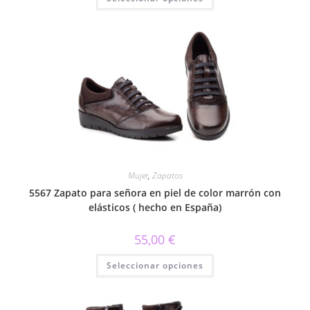
producto
tiene
múltiples
variantes.
Las
opciones
se
pueden
elegir
en
la
página
de
producto
Mujer
,
Zapatos
5567 Zapato para señora en piel de color marrón con
elásticos ( hecho en España)
55,00
€
Este
Seleccionar opciones
producto
tiene
múltiples
variantes.
Las