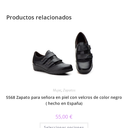
Productos relacionados
Mujer
,
Zapatos
5568 Zapato para señora en piel con velcros de color negro
( hecho en España)
55,00
€
Este
Seleccionar opciones