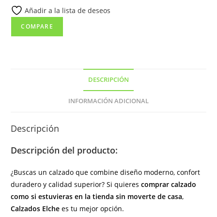
Añadir a la lista de deseos
de
color
COMPARE
negro
y
cremallera
lateral
DESCRIPCIÓN
(hecho
en
INFORMACIÓN ADICIONAL
España)
cantidad
Descripción
Descripción del producto:
¿Buscas un calzado que combine diseño moderno, confort
duradero y calidad superior? Si quieres
comprar calzado
como si estuvieras en la tienda sin moverte de casa
,
Calzados Elche
es tu mejor opción.