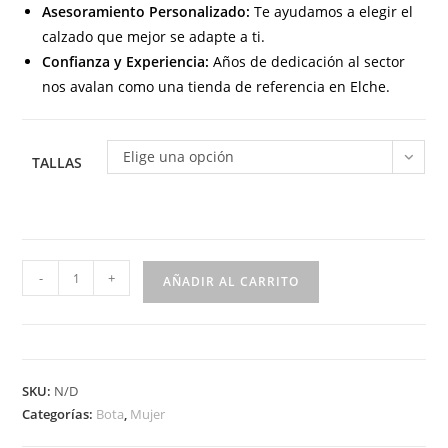
Asesoramiento Personalizado:
Te ayudamos a elegir el
calzado que mejor se adapte a ti.
Confianza y Experiencia:
Años de dedicación al sector
nos avalan como una tienda de referencia en Elche.
Elige una opción
TALLAS
1010
-
+
AÑADIR AL CARRITO
Bota
de
montar
para
SKU:
N/D
señora
Categorías:
Bota
,
Mujer
en
piel