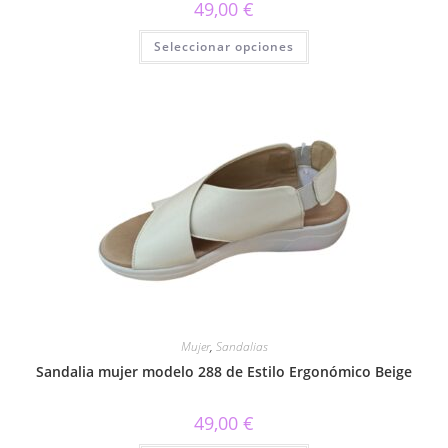
49,00
€
Este
Seleccionar opciones
producto
tiene
múltiples
variantes.
Las
opciones
se
pueden
elegir
en
la
página
de
producto
Mujer
,
Sandalias
Sandalia mujer modelo 288 de Estilo Ergonómico Beige
49,00
€