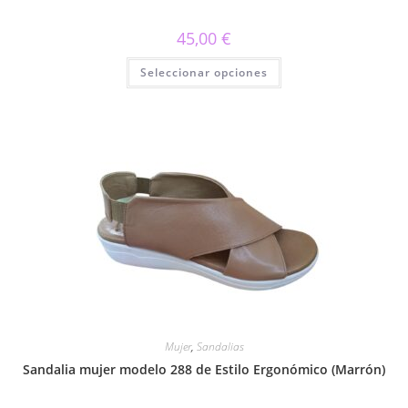
45,00
€
Este
Seleccionar opciones
producto
tiene
múltiples
variantes.
Las
opciones
se
pueden
elegir
en
la
página
de
producto
Mujer
,
Sandalias
Sandalia mujer modelo 288 de Estilo Ergonómico (Marrón)