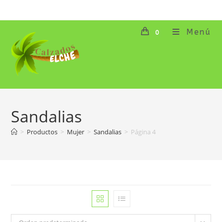
Ir
al
contenido
Menú
0
Sandalias
>
Productos
>
Mujer
>
Sandalias
>
Página 4