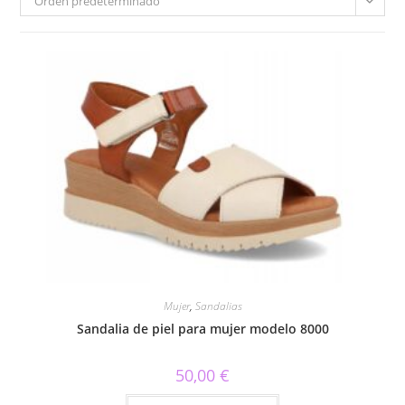
Orden predeterminado
Mujer
,
Sandalias
Sandalia de piel para mujer modelo 8000
50,00
€
Este