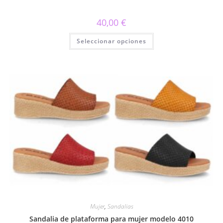
40,00
€
Este
Seleccionar opciones
producto
tiene
múltiples
variantes.
Las
opciones
se
pueden
elegir
en
la
página
de
producto
Mujer
,
Sandalias
Sandalia de plataforma para mujer modelo 4010