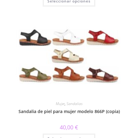
Seleccionar opciones
producto
tiene
múltiples
variantes.
Las
opciones
se
pueden
elegir
en
la
página
de
producto
Mujer
,
Sandalias
Sandalia de piel para mujer modelo 866P (copia)
40,00
€
Este