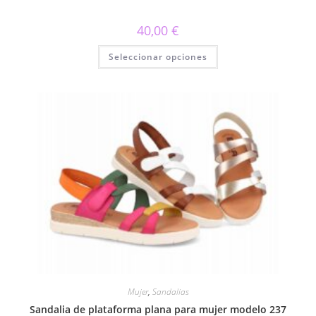
40,00
€
Este
Seleccionar opciones
producto
tiene
múltiples
variantes.
Las
opciones
se
pueden
elegir
en
la
página
de
producto
Mujer
,
Sandalias
Sandalia de plataforma plana para mujer modelo 237