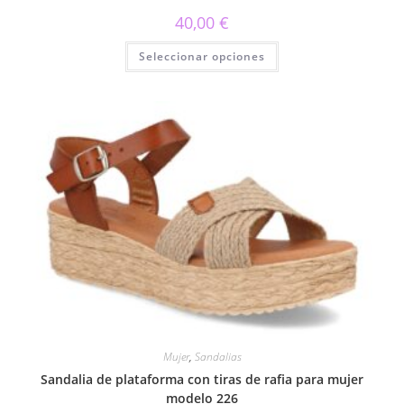
40,00
€
Este
Seleccionar opciones
producto
tiene
múltiples
variantes.
Las
opciones
se
pueden
elegir
en
la
página
de
producto
Mujer
,
Sandalias
Sandalia de plataforma con tiras de rafia para mujer
modelo 226