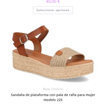
40,00
€
Este
Seleccionar opciones
producto
tiene
múltiples
variantes.
Las
opciones
se
pueden
elegir
en
la
página
de
producto
Mujer
,
Sandalias
Sandalia de plataforma con pala de rafia para mujer
modelo 225