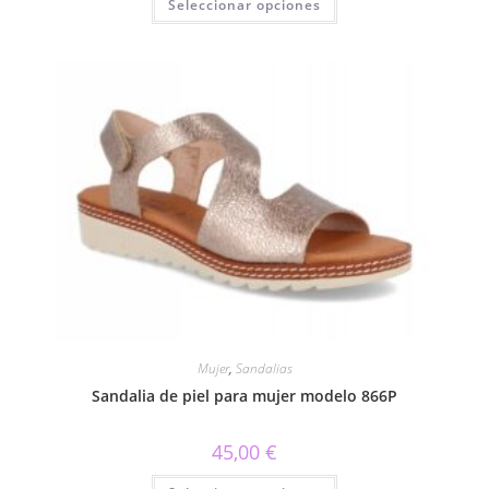
Seleccionar opciones
producto
tiene
múltiples
variantes.
Las
opciones
se
pueden
elegir
en
la
página
de
producto
Mujer
,
Sandalias
Sandalia de piel para mujer modelo 866P
45,00
€
Este