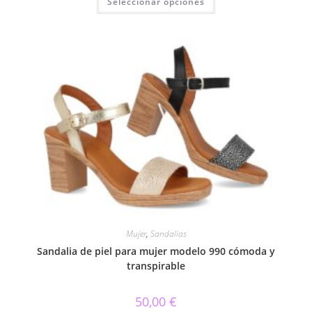
Seleccionar opciones
producto
tiene
múltiples
variantes.
Las
opciones
se
pueden
elegir
en
la
página
de
producto
Mujer
,
Sandalias
Sandalia de piel para mujer modelo 990 cómoda y
transpirable
50,00
€