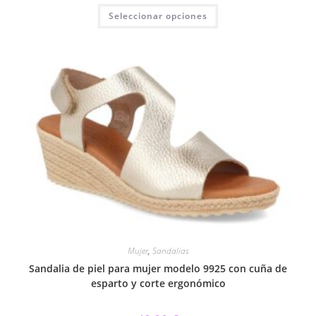
Este
Seleccionar opciones
producto
tiene
múltiples
variantes.
Las
opciones
se
pueden
elegir
en
la
página
de
producto
Mujer
,
Sandalias
Sandalia de piel para mujer modelo 9925 con cuña de
esparto y corte ergonómico