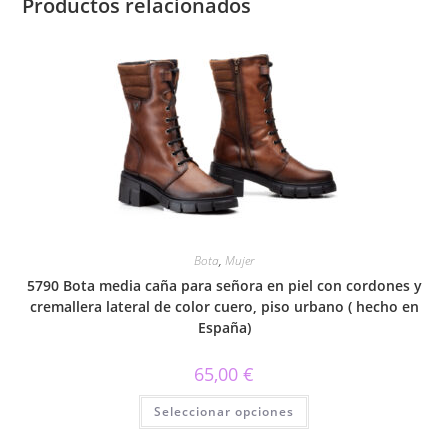
Productos relacionados
Bota
,
Mujer
5790 Bota media caña para señora en piel con cordones y
cremallera lateral de color cuero, piso urbano ( hecho en
España)
65,00
€
Este
Seleccionar opciones
producto
tiene
múltiples