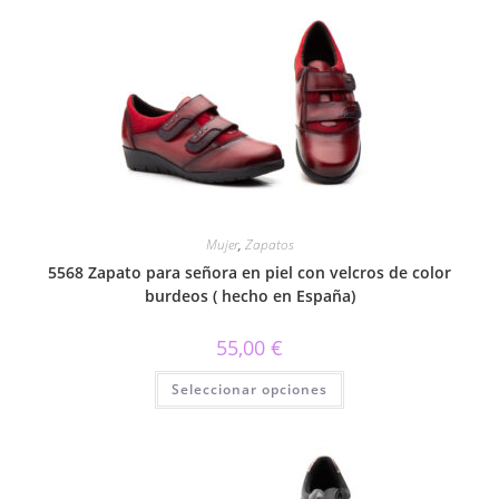
variantes.
Las
opciones
se
pueden
elegir
en
la
página
de
producto
Mujer
,
Zapatos
5568 Zapato para señora en piel con velcros de color
burdeos ( hecho en España)
55,00
€
Este
Seleccionar opciones
producto
tiene
múltiples
variantes.
Las
opciones
se