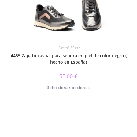
pueden
elegir
en
la
página
de
producto
Casual
,
Mujer
4455 Zapato casual para señora en piel de color negro (
hecho en España)
55,00
€
Este
Seleccionar opciones
producto
tiene
múltiples
variantes.
Las
opciones
se
pueden
elegir
en
la
página