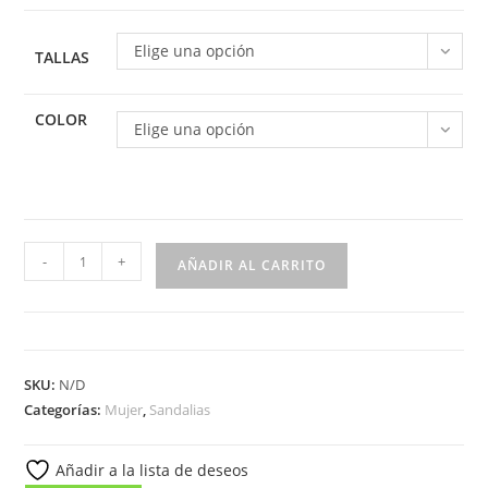
Elige una opción
TALLAS
COLOR
Elige una opción
Sandalia
-
+
AÑADIR AL CARRITO
de
plataforma
para
mujer
SKU:
N/D
modelo
Categorías:
Mujer
,
Sandalias
4010
cantidad
Añadir a la lista de deseos