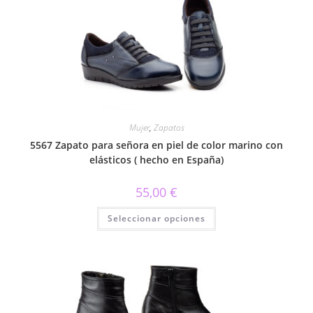
Mujer
,
Zapatos
5567 Zapato para señora en piel de color marino con
elásticos ( hecho en España)
55,00
€
Este
Seleccionar opciones
producto
tiene
múltiples
variantes.
Las
opciones
se
pueden
elegir
en