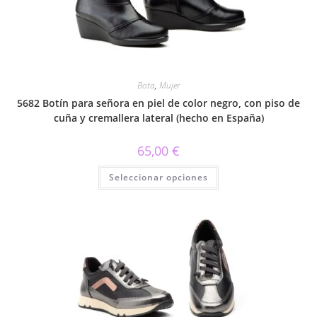
la
página
de
producto
Bota
,
Mujer
5682 Botín para señora en piel de color negro, con piso de
cuña y cremallera lateral (hecho en España)
65,00
€
Este
Seleccionar opciones
producto
tiene
múltiples
variantes.
Las
opciones
se
pueden
elegir
en
la
página
de
producto