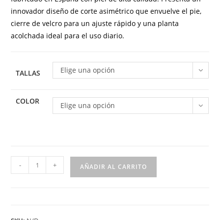
innovador diseño de corte asimétrico que envuelve el pie,
cierre de velcro para un ajuste rápido y una planta
acolchada ideal para el uso diario.
Elige una opción
TALLAS
COLOR
Elige una opción
Sandalia
-
+
AÑADIR AL CARRITO
de
piel
para
mujer