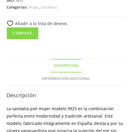
SKU:
N/D
modelo
Categorías:
Mujer
,
Sandalias
9925
con
Añadir a la lista de deseos
cuña
de
COMPARE
esparto
y
corte
ergonómico
DESCRIPCIÓN
cantidad
INFORMACIÓN ADICIONAL
Descripción
La sandalia piel mujer modelo 9925 es la combinación
perfecta entre modernidad y tradición artesanal. Este
modelo, fabricado íntegramente en España, destaca por su
silueta vanguardista que prioriza la sujeción del pie sin