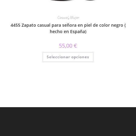
Casual
,
Mujer
4455 Zapato casual para señora en piel de color negro (
hecho en España)
55,00
€
Este
Seleccionar opciones
producto
tiene
múltiples
variantes.
Las
opciones
se
pueden
elegir
en
la
página
de
producto