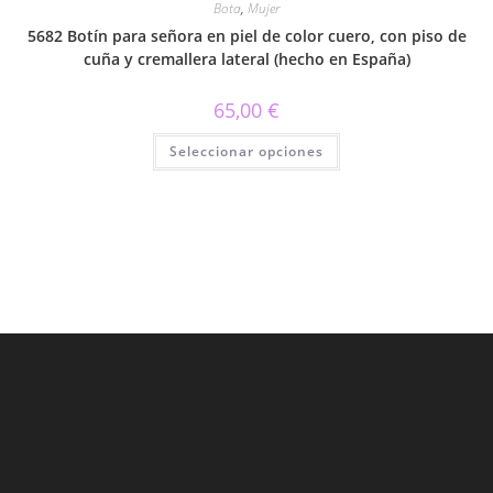
Bota
,
Mujer
5682 Botín para señora en piel de color cuero, con piso de
cuña y cremallera lateral (hecho en España)
65,00
€
Este
Seleccionar opciones
producto
tiene
múltiples
variantes.
Las
opciones
se
pueden
elegir
en
la
página
de
producto