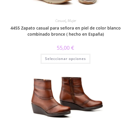
Casual
,
Mujer
4455 Zapato casual para señora en piel de color blanco
combinado bronce ( hecho en España)
55,00
€
Este
Seleccionar opciones
producto
tiene
múltiples
variantes.
Las
opciones
se
pueden
elegir
en
la
página
de
producto