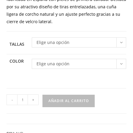
por su atractivo diseño de tiras entrelazadas, una cuña
ligera de corcho natural y un ajuste perfecto gracias a su
cierre de velcro lateral.
Elige una opción
TALLAS
COLOR
Elige una opción
Sandalia
-
+
AÑADIR AL CARRITO
de
piel
para
mujer