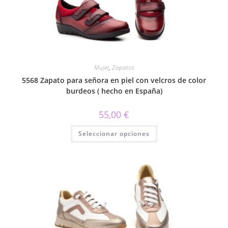
Mujer
,
Zapatos
5568 Zapato para señora en piel con velcros de color
burdeos ( hecho en España)
55,00
€
Este
Seleccionar opciones
producto
tiene
múltiples
variantes.
Las
opciones
se
pueden
elegir
en
la
página
de
producto