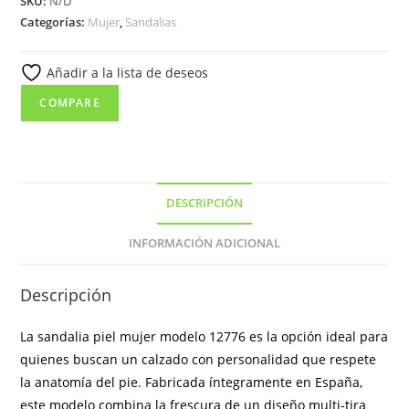
SKU:
N/D
modelo
Categorías:
Mujer
,
Sandalias
12776
con
Añadir a la lista de deseos
tiras
cruzadas
COMPARE
y
cuña
de
corcho
DESCRIPCIÓN
cantidad
INFORMACIÓN ADICIONAL
Descripción
La sandalia piel mujer modelo 12776 es la opción ideal para
quienes buscan un calzado con personalidad que respete
la anatomía del pie. Fabricada íntegramente en España,
este modelo combina la frescura de un diseño multi-tira