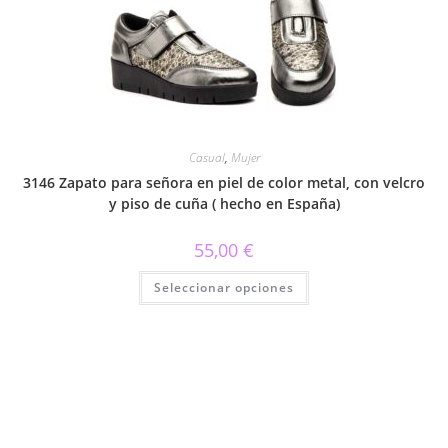
pueden
elegir
en
la
página
de
producto
Casual
,
Mujer
3146 Zapato para señora en piel de color metal, con velcro
y piso de cuña ( hecho en España)
55,00
€
Este
Seleccionar opciones
producto
tiene
múltiples
variantes.
Las
opciones
se
pueden
elegir
en
la
página