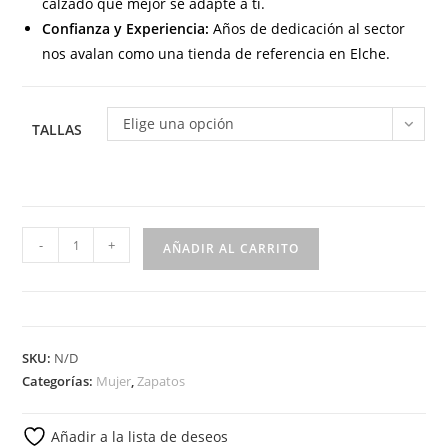
calzado que mejor se adapte a ti.
Confianza y Experiencia:
Años de dedicación al sector
nos avalan como una tienda de referencia en Elche.
Elige una opción
TALLAS
5567
-
+
AÑADIR AL CARRITO
Zapato
para
señora
en
SKU:
N/D
piel
Categorías:
Mujer
,
Zapatos
de
color
Añadir a la lista de deseos
negro