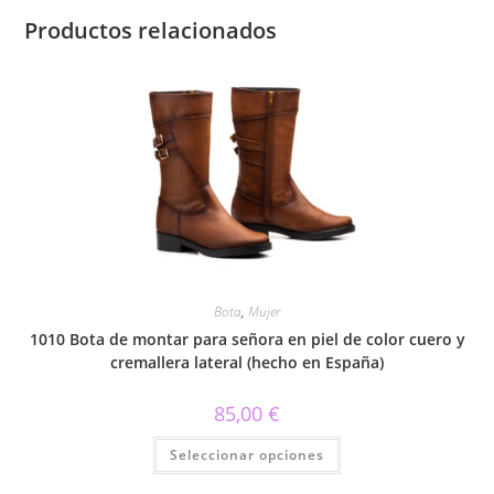
Productos relacionados
Bota
,
Mujer
1010 Bota de montar para señora en piel de color cuero y
cremallera lateral (hecho en España)
85,00
€
Este
Seleccionar opciones
producto
tiene
múltiples