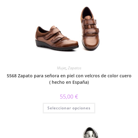
variantes.
Las
opciones
se
pueden
elegir
en
la
página
de
producto
Mujer
,
Zapatos
5568 Zapato para señora en piel con velcros de color cuero
( hecho en España)
55,00
€
Este
Seleccionar opciones
producto
tiene
múltiples
variantes.
Las
opciones
se