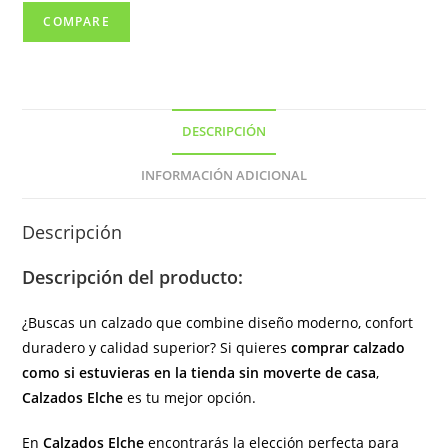
con
COMPARE
elásticos
(
hecho
en
DESCRIPCIÓN
España)
cantidad
INFORMACIÓN ADICIONAL
Descripción
Descripción del producto:
¿Buscas un calzado que combine diseño moderno, confort
duradero y calidad superior? Si quieres
comprar calzado
como si estuvieras en la tienda sin moverte de casa
,
Calzados Elche
es tu mejor opción.
En
Calzados Elche
encontrarás la elección perfecta para