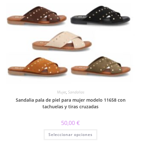
variantes.
Las
opciones
se
pueden
elegir
en
la
página
de
producto
Mujer
,
Sandalias
Sandalia pala de piel para mujer modelo 11658 con
tachuelas y tiras cruzadas
50,00
€
Este
Seleccionar opciones
producto
tiene