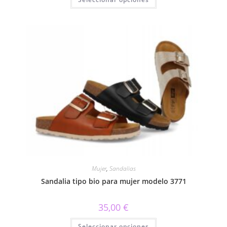
producto
tiene
múltiples
variantes.
Las
opciones
se
pueden
elegir
en
la
página
de
producto
Mujer
,
Sandalias
Sandalia tipo bio para mujer modelo 3771
35,00
€
Este
Seleccionar opciones