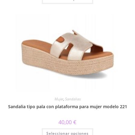
tiene
múltiples
variantes.
Las
opciones
se
pueden
elegir
en
la
página
de
producto
Mujer
,
Sandalias
Sandalia tipo pala con plataforma para mujer modelo 221
40,00
€
Este
Seleccionar opciones
producto