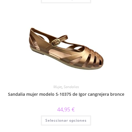
tiene
múltiples
variantes.
Las
opciones
se
pueden
elegir
en
la
página
de
producto
Mujer
,
Sandalias
Sandalia mujer modelo S-10375 de Igor cangrejera bronce
44,95
€
Este
Seleccionar opciones
producto
tiene
múltiples