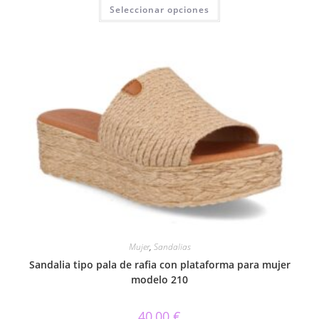
Este
Seleccionar opciones
producto
tiene
múltiples
variantes.
Las
opciones
se
pueden
elegir
en
la
página
de
producto
Mujer
,
Sandalias
Sandalia tipo pala de rafia con plataforma para mujer
modelo 210
40,00
€