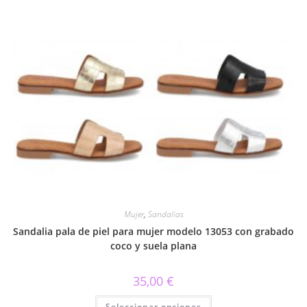
múltiples
variantes.
Las
opciones
se
pueden
elegir
en
la
página
de
producto
Mujer
,
Sandalias
Sandalia pala de piel para mujer modelo 13053 con grabado
coco y suela plana
35,00
€
Este
Seleccionar opciones