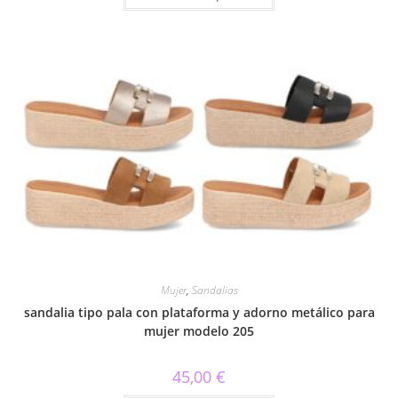
tiene
múltiples
variantes.
Las
opciones
se
pueden
elegir
en
la
página
de
producto
Mujer
,
Sandalias
sandalia tipo pala con plataforma y adorno metálico para
mujer modelo 205
45,00
€