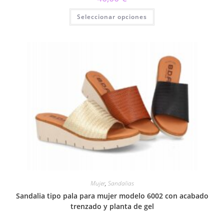
Este
Seleccionar opciones
producto
tiene
múltiples
variantes.
Las
opciones
se
pueden
elegir
en
la
página
de
producto
Mujer
,
Sandalias
Sandalia tipo pala para mujer modelo 6002 con acabado
trenzado y planta de gel