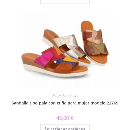
tiene
múltiples
variantes.
Las
opciones
se
pueden
elegir
en
la
página
de
producto
Mujer
,
Sandalias
Sandalia tipo pala con cuña para mujer modelo 22769
45,00
€
Este
Seleccionar opciones
producto