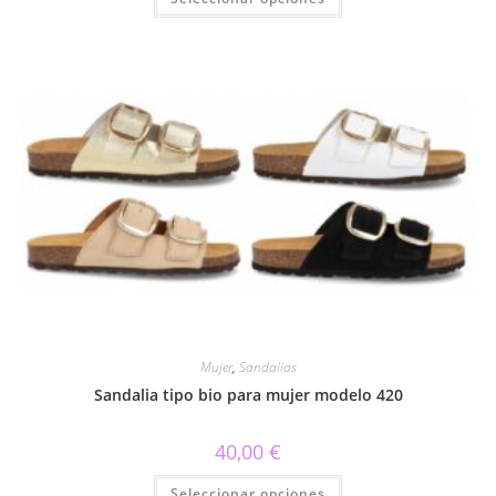
producto
tiene
múltiples
variantes.
Las
opciones
se
pueden
elegir
en
la
página
de
producto
Mujer
,
Sandalias
Sandalia tipo bio para mujer modelo 420
40,00
€
Este
Seleccionar opciones