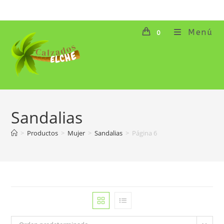
Ir
al
contenido
Menú
0
Sandalias
>
Productos
>
Mujer
>
Sandalias
>
Página 6