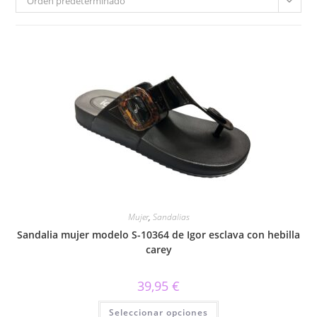
Orden predeterminado
Mujer
,
Sandalias
Sandalia mujer modelo S-10364 de Igor esclava con hebilla
carey
39,95
€
Este
Seleccionar opciones
producto