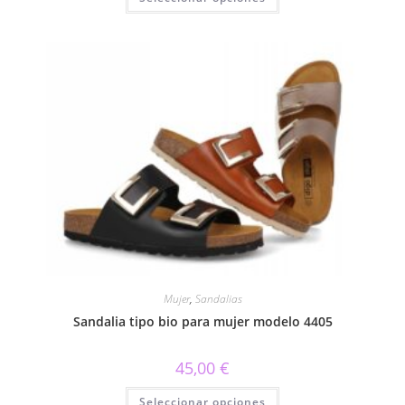
producto
tiene
múltiples
variantes.
Las
opciones
se
pueden
elegir
en
la
página
de
producto
Mujer
,
Sandalias
Sandalia tipo bio para mujer modelo 4405
45,00
€
Este
Seleccionar opciones
producto