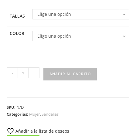
Elige una opción
TALLAS
COLOR
Elige una opción
Sandalia
-
+
AÑADIR AL CARRITO
de
cuña
para
mujer
SKU:
N/D
modelo
Categorías:
Mujer
,
Sandalias
46334
cantidad
Añadir a la lista de deseos