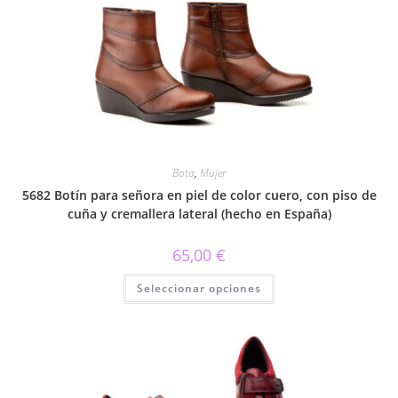
opciones
se
pueden
elegir
en
la
página
de
producto
Bota
,
Mujer
5682 Botín para señora en piel de color cuero, con piso de
cuña y cremallera lateral (hecho en España)
65,00
€
Este
Seleccionar opciones
producto
tiene
múltiples
variantes.
Las
opciones
se
pueden
elegir