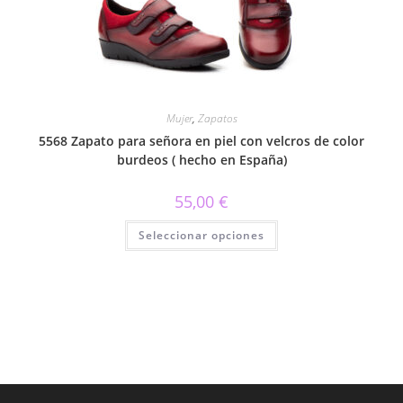
en
la
página
de
producto
Mujer
,
Zapatos
5568 Zapato para señora en piel con velcros de color
burdeos ( hecho en España)
55,00
€
Este
Seleccionar opciones
producto
tiene
múltiples
variantes.
Las
opciones
se
pueden
elegir
en
la
página
de
producto