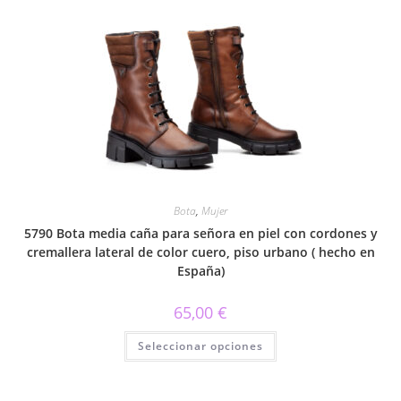
Bota
,
Mujer
5790 Bota media caña para señora en piel con cordones y
cremallera lateral de color cuero, piso urbano ( hecho en
España)
65,00
€
Este
Seleccionar opciones
producto
tiene
múltiples
variantes.
Las