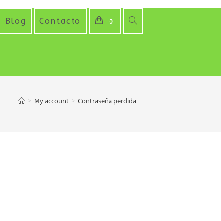
Alternar
Blog
Contacto
0
búsqueda
de
la
>
My account
>
Contraseña perdida
web