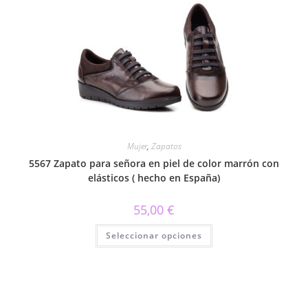
variantes.
Las
opciones
se
pueden
elegir
en
la
página
de
producto
Mujer
,
Zapatos
5567 Zapato para señora en piel de color marrón con
elásticos ( hecho en España)
55,00
€
Este
Seleccionar opciones
producto
tiene
múltiples
variantes.
Las
opciones
se
pueden