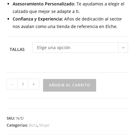
Asesoramiento Personalizado:
Te ayudamos a elegir el
calzado que mejor se adapte a ti.
Confianza y Experiencia:
Años de dedicación al sector
nos avalan como una tienda de referencia en Elche.
Elige una opción
TALLAS
29431
-
+
AÑADIR AL CARRITO
Botín
para
señora
plano
SKU:
N/D
tipo
Categorías:
Bota
,
Mujer
sport
con