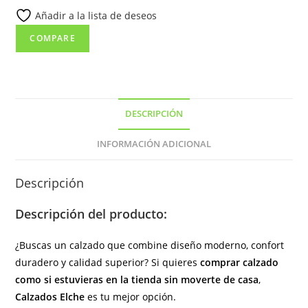
Añadir a la lista de deseos
cremallera
lateral
COMPARE
forrado
de
pelo
en
DESCRIPCIÓN
color
marrón.
INFORMACIÓN ADICIONAL
cantidad
Descripción
Descripción del producto:
¿Buscas un calzado que combine diseño moderno, confort
duradero y calidad superior? Si quieres
comprar calzado
como si estuvieras en la tienda sin moverte de casa
,
Calzados Elche
es tu mejor opción.