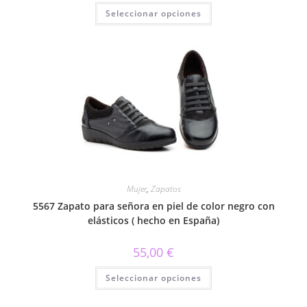
Este
Seleccionar opciones
producto
tiene
múltiples
variantes.
Las
opciones
se
pueden
elegir
en
la
página
de
producto
Mujer
,
Zapatos
5567 Zapato para señora en piel de color negro con
elásticos ( hecho en España)
55,00
€
Este
Seleccionar opciones
producto
tiene
múltiples