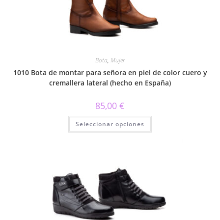
Bota
,
Mujer
1010 Bota de montar para señora en piel de color cuero y
cremallera lateral (hecho en España)
85,00
€
Este
Seleccionar opciones
producto
tiene
múltiples
variantes.
Las
opciones
se
pueden
elegir
en
la
página
de
producto