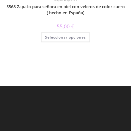
5568 Zapato para señora en piel con velcros de color cuero
( hecho en España)
55,00
€
Este
Seleccionar opciones
producto
tiene
múltiples
variantes.
Las
opciones
se
pueden
elegir
en
la
página
de
producto