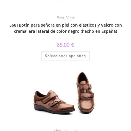
Bota
,
Mujer
5681Botín para señora en piel con elásticos y velcro con
cremallera lateral de color negro (hecho en España)
65,00
€
Este
Seleccionar opciones
producto
tiene
múltiples
variantes.
Las
opciones
se
pueden
elegir
en
la
página
de
producto
Mujer
,
Zapatos