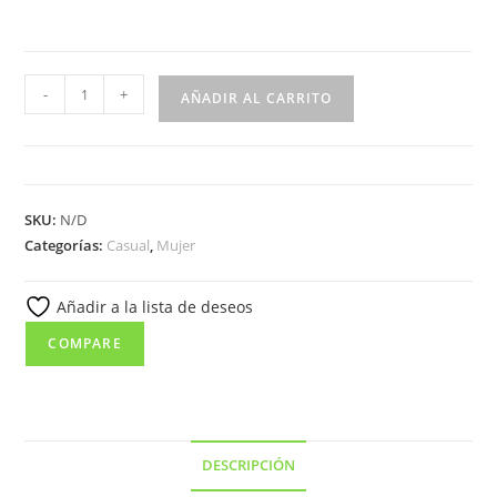
3146
-
+
AÑADIR AL CARRITO
Zapato
para
señora
en
SKU:
N/D
piel
Categorías:
Casual
,
Mujer
de
color
Añadir a la lista de deseos
metal,
con
COMPARE
velcro
y
piso
de
DESCRIPCIÓN
cuña