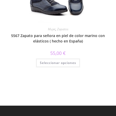
la
página
de
producto
Mujer
,
Zapatos
5567 Zapato para señora en piel de color marino con
elásticos ( hecho en España)
55,00
€
Este
Seleccionar opciones
producto
tiene
múltiples
variantes.
Las
opciones
se
pueden
elegir
en
la
página
de
producto