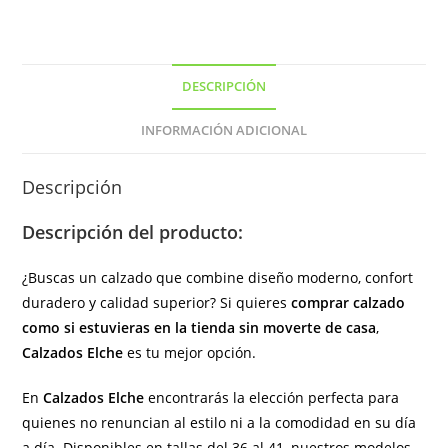
(
hecho
en
DESCRIPCIÓN
España)
cantidad
INFORMACIÓN ADICIONAL
Descripción
Descripción del producto:
¿Buscas un calzado que combine diseño moderno, confort
duradero y calidad superior? Si quieres
comprar calzado
como si estuvieras en la tienda sin moverte de casa
,
Calzados Elche
es tu mejor opción.
En
Calzados Elche
encontrarás la elección perfecta para
quienes no renuncian al estilo ni a la comodidad en su día
a día. Disponibles en tallas del 36 al 41, nuestros modelos