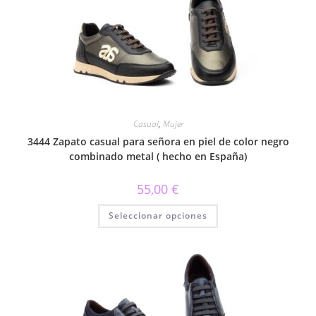
se
pueden
elegir
en
la
página
de
producto
Casual
,
Mujer
3444 Zapato casual para señora en piel de color negro
combinado metal ( hecho en España)
55,00
€
Este
Seleccionar opciones
producto
tiene
múltiples
variantes.
Las
opciones
se
pueden
elegir
en