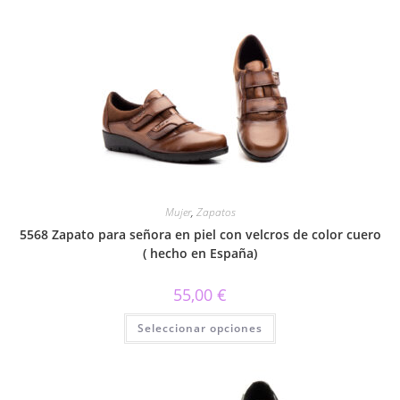
Mujer
,
Zapatos
5568 Zapato para señora en piel con velcros de color cuero
( hecho en España)
55,00
€
Este
Seleccionar opciones
producto
tiene
múltiples
variantes.
Las
opciones