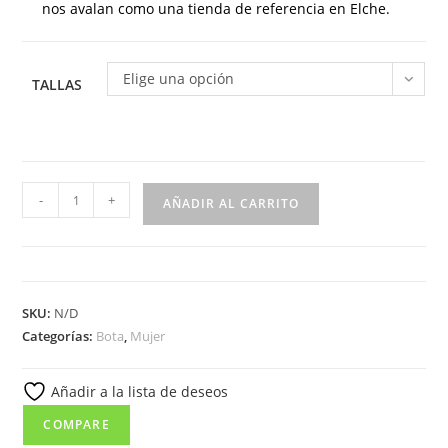
nos avalan como una tienda de referencia en Elche.
Elige una opción
TALLAS
397
-
+
AÑADIR AL CARRITO
Botín
para
señora
en
SKU:
N/D
piel
Categorías:
Bota
,
Mujer
con
velcro
Añadir a la lista de deseos
de
color
COMPARE
marrón