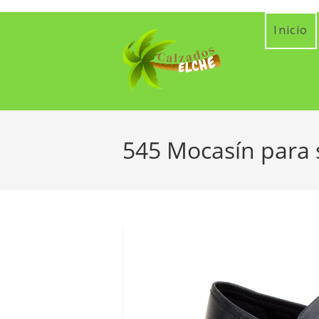
Ir
al
Inicio
contenido
545 Mocasín para s