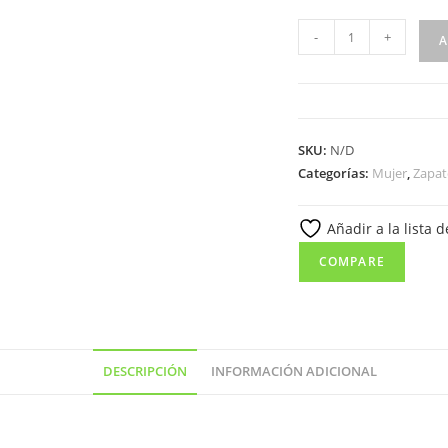
545
-
+
A
Mocasín
para
señora
en
SKU:
N/D
piel
Categorías:
Mujer
,
Zapat
de
color
Añadir a la lista 
negro
(
COMPARE
hecho
en
España)
cantidad
DESCRIPCIÓN
INFORMACIÓN ADICIONAL