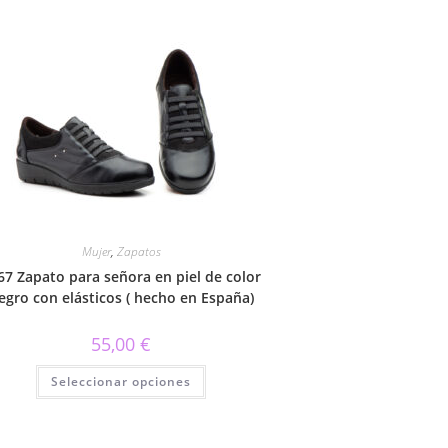
Mujer
,
Zapatos
67 Zapato para señora en piel de color
egro con elásticos ( hecho en España)
55,00
€
Este
Seleccionar opciones
producto
tiene
múltiples
variantes.
Las