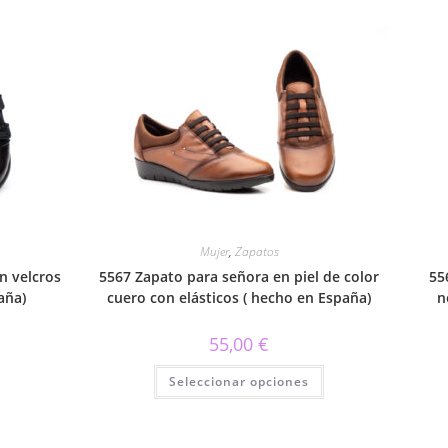
Mujer
,
Zapatos
n velcros
5567 Zapato para señora en piel de color
55
aña)
cuero con elásticos ( hecho en España)
n
55,00
€
Este
Este
Seleccionar opciones
producto
producto
tiene
tiene
múltiples
múltiples
variantes.
variantes.
Las
Las