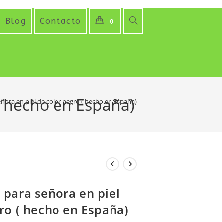
Alternar
Blog
Contacto
0
búsqueda
de
la
( hecho en España)
ñora en piel de color negro ( hecho en España)
web
 para señora en piel
ro ( hecho en España)