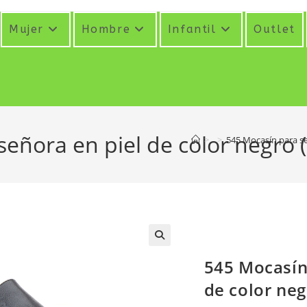
Mujer
Hombre
Infantil
Outlet
eñora en piel de color negro 
>
>
545 Mocasín para se
545 Mocasín
de color neg