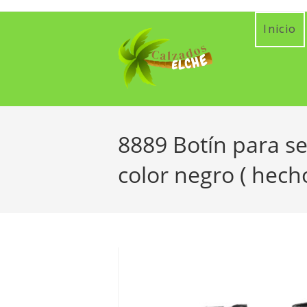
Ir
al
Inicio
contenido
8889 Botín para se
color negro ( hech