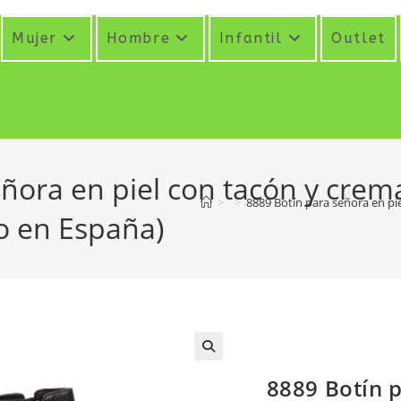
Mujer
Hombre
Infantil
Outlet
ñora en piel con tacón y crema
>
>
8889 Botín para señora en pie
o en España)
8889 Botín p