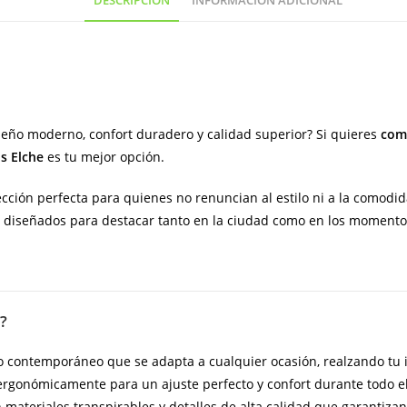
DESCRIPCIÓN
INFORMACIÓN ADICIONAL
(
hecho
en
España)
cantidad
eño moderno, confort duradero y calidad superior? Si quieres
comp
s Elche
es tu mejor opción.
cción perfecta para quienes no renuncian al estilo ni a la comodida
n diseñados para destacar tanto en la ciudad como en los momentos
?
o contemporáneo que se adapta a cualquier ocasión, realzando t
rgonómicamente para un ajuste perfecto y confort durante todo el
materiales transpirables y detalles de alta calidad que garantizan