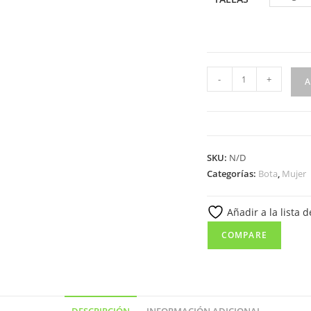
8889
-
+
A
Botín
para
señora
en
SKU:
N/D
piel
Categorías:
Bota
,
Mujer
con
tacón
Añadir a la lista 
y
cremallera
COMPARE
lateral
de
color
negro