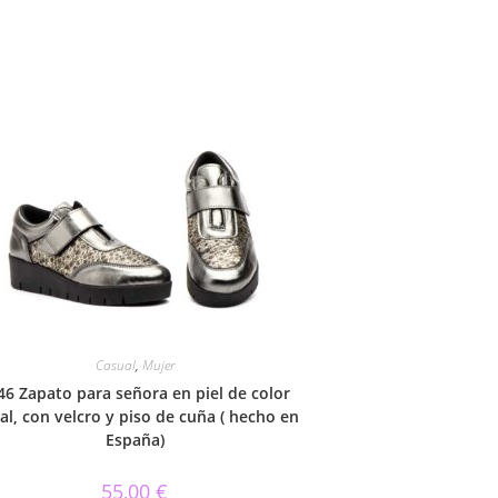
Casual
,
Mujer
46 Zapato para señora en piel de color
al, con velcro y piso de cuña ( hecho en
España)
55,00
€