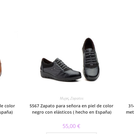
Mujer
,
Zapatos
de color
5567 Zapato para señora en piel de color
31
España)
negro con elásticos ( hecho en España)
met
55,00
€
Este
Este