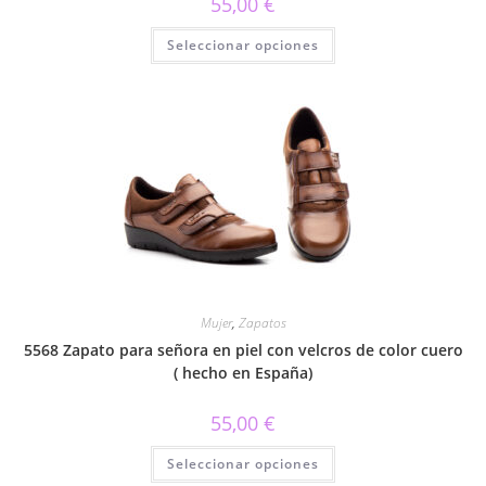
55,00
€
Este
Seleccionar opciones
producto
tiene
múltiples
variantes.
Las
opciones
se
pueden
elegir
en
la
página
de
producto
Mujer
,
Zapatos
5568 Zapato para señora en piel con velcros de color cuero
( hecho en España)
55,00
€
Este
Seleccionar opciones
producto
tiene