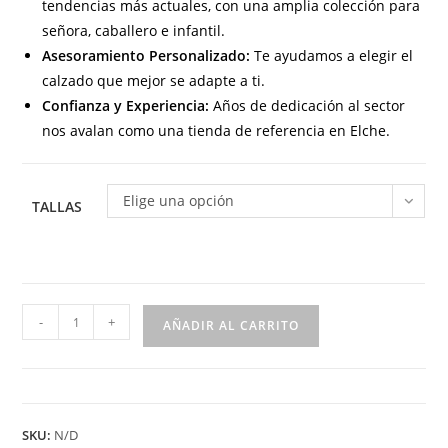
tendencias más actuales, con una amplia colección para
señora, caballero e infantil.
Asesoramiento Personalizado:
Te ayudamos a elegir el
calzado que mejor se adapte a ti.
Confianza y Experiencia:
Años de dedicación al sector
nos avalan como una tienda de referencia en Elche.
Elige una opción
TALLAS
935
-
+
AÑADIR AL CARRITO
Botín
para
señora
Cowboy
SKU:
N/D
en