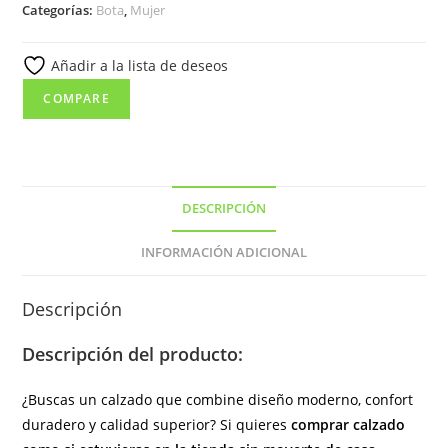
Categorías:
Bota
,
Mujer
piel
con
Añadir a la lista de deseos
tacón
y
COMPARE
cremallera
lateral
de
color
DESCRIPCIÓN
cuero
(
INFORMACIÓN ADICIONAL
hecho
en
Descripción
España)
cantidad
Descripción del producto:
¿Buscas un calzado que combine diseño moderno, confort
duradero y calidad superior? Si quieres
comprar calzado