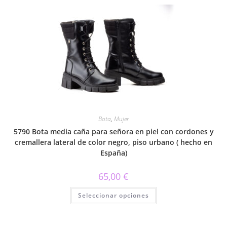
múltiples
variantes.
Las
opciones
se
pueden
elegir
en
la
página
de
producto
Bota
,
Mujer
5790 Bota media caña para señora en piel con cordones y
cremallera lateral de color negro, piso urbano ( hecho en
España)
65,00
€
Este
Seleccionar opciones
producto
tiene
múltiples
variantes.
Las