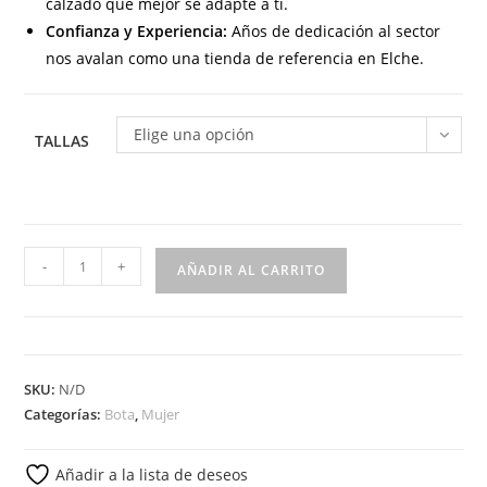
calzado que mejor se adapte a ti.
Confianza y Experiencia:
Años de dedicación al sector
nos avalan como una tienda de referencia en Elche.
Elige una opción
TALLAS
AE
-
+
AÑADIR AL CARRITO
398
Botín
para
señora
SKU:
N/D
en
Categorías:
Bota
,
Mujer
piel
con
Añadir a la lista de deseos
cuña