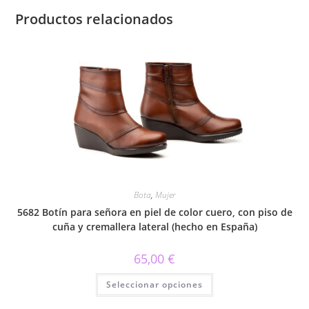
Productos relacionados
Bota
,
Mujer
5682 Botín para señora en piel de color cuero, con piso de
cuña y cremallera lateral (hecho en España)
65,00
€
Este
Seleccionar opciones
producto
tiene
múltiples