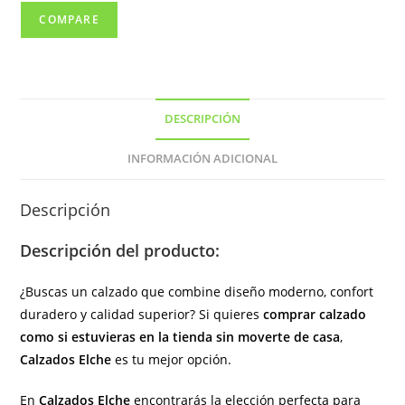
y
COMPARE
cordones
de
color
negro
DESCRIPCIÓN
(
hecho
INFORMACIÓN ADICIONAL
en
España)
Descripción
cantidad
Descripción del producto:
¿Buscas un calzado que combine diseño moderno, confort
duradero y calidad superior? Si quieres
comprar calzado
como si estuvieras en la tienda sin moverte de casa
,
Calzados Elche
es tu mejor opción.
En
Calzados Elche
encontrarás la elección perfecta para