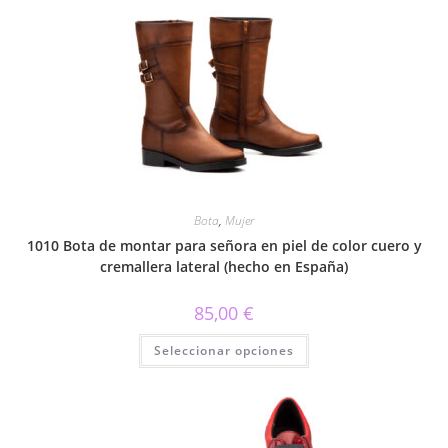
variantes.
Las
opciones
se
pueden
elegir
en
la
página
de
producto
Bota
,
Mujer
1010 Bota de montar para señora en piel de color cuero y
cremallera lateral (hecho en España)
85,00
€
Este
Seleccionar opciones
producto
tiene
múltiples
variantes.
Las
opciones
se