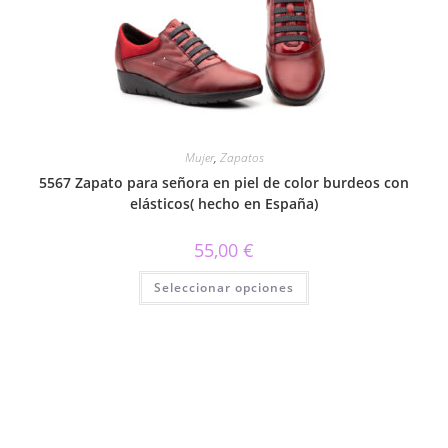
pueden
elegir
en
la
página
de
producto
Mujer
,
Zapatos
5567 Zapato para señora en piel de color burdeos con
elásticos( hecho en España)
55,00
€
Este
Seleccionar opciones
producto
tiene
múltiples
variantes.
Las
opciones
se
pueden
elegir
en
la
página