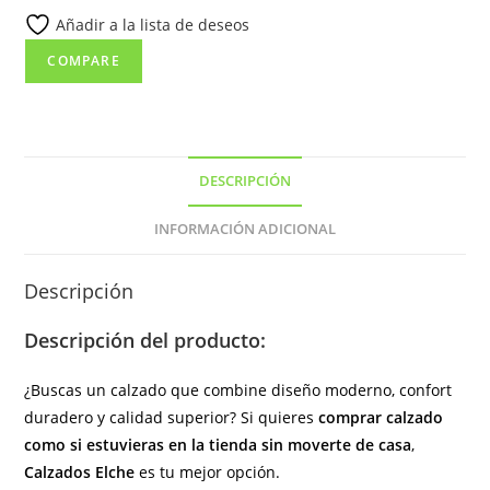
Añadir a la lista de deseos
cremallera
lateral
COMPARE
de
color
negro.
cantidad
DESCRIPCIÓN
INFORMACIÓN ADICIONAL
Descripción
Descripción del producto:
¿Buscas un calzado que combine diseño moderno, confort
duradero y calidad superior? Si quieres
comprar calzado
como si estuvieras en la tienda sin moverte de casa
,
Calzados Elche
es tu mejor opción.