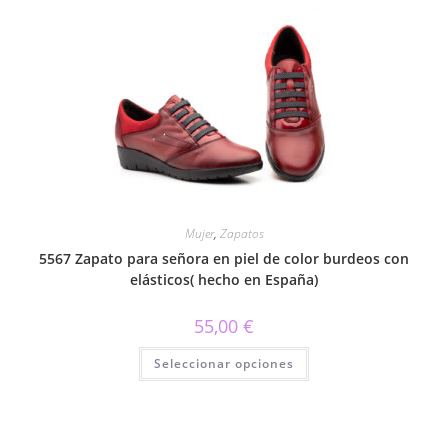
múltiples
variantes.
Las
opciones
se
pueden
elegir
en
la
página
de
producto
Mujer
,
Zapatos
5567 Zapato para señora en piel de color burdeos con
elásticos( hecho en España)
55,00
€
Este
Seleccionar opciones
producto
tiene
múltiples
variantes.
Las
opciones