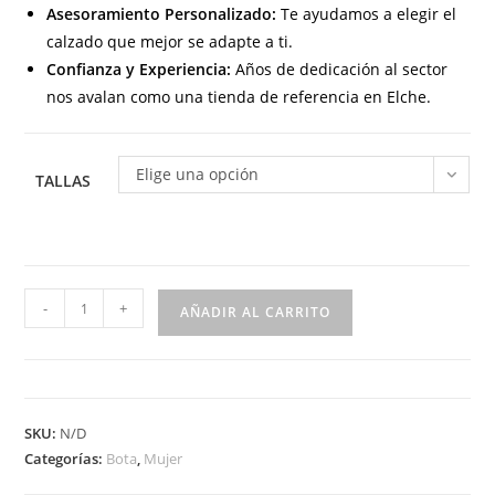
Asesoramiento Personalizado:
Te ayudamos a elegir el
calzado que mejor se adapte a ti.
Confianza y Experiencia:
Años de dedicación al sector
nos avalan como una tienda de referencia en Elche.
Elige una opción
TALLAS
BL-
-
+
AÑADIR AL CARRITO
126-
4
Botín
para
SKU:
N/D
señora
Categorías:
Bota
,
Mujer
plano
con