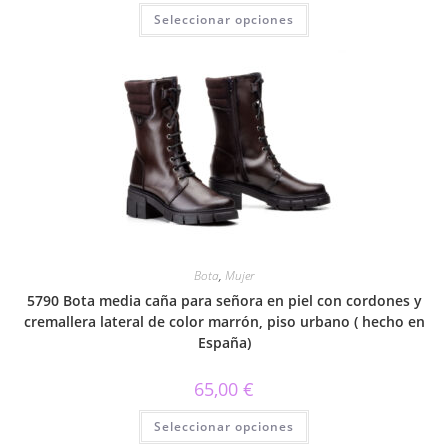
Este
Seleccionar opciones
producto
tiene
múltiples
variantes.
Las
opciones
se
pueden
elegir
en
la
página
de
producto
Bota
,
Mujer
5790 Bota media caña para señora en piel con cordones y
cremallera lateral de color marrón, piso urbano ( hecho en
España)
65,00
€
Este
Seleccionar opciones
producto
tiene