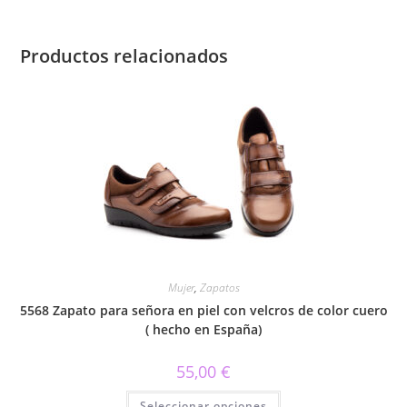
Productos relacionados
Mujer
,
Zapatos
5568 Zapato para señora en piel con velcros de color cuero
( hecho en España)
55,00
€
Este
Seleccionar opciones