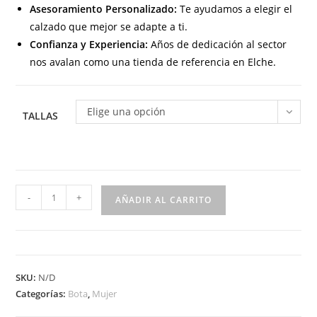
Asesoramiento Personalizado:
Te ayudamos a elegir el
calzado que mejor se adapte a ti.
Confianza y Experiencia:
Años de dedicación al sector
nos avalan como una tienda de referencia en Elche.
Elige una opción
TALLAS
BL-
-
+
AÑADIR AL CARRITO
126-
6
Botín
para
SKU:
N/D
señora
Categorías:
Bota
,
Mujer
plano
con