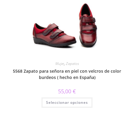
variantes.
Las
opciones
se
pueden
elegir
en
la
página
de
producto
Mujer
,
Zapatos
5568 Zapato para señora en piel con velcros de color
burdeos ( hecho en España)
55,00
€
Este
Seleccionar opciones
producto
tiene
múltiples
variantes.
Las
opciones
se
pueden