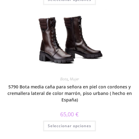
producto
tiene
múltiples
variantes.
Las
opciones
se
pueden
elegir
en
la
página
de
producto
Bota
,
Mujer
5790 Bota media caña para señora en piel con cordones y
cremallera lateral de color marrón, piso urbano ( hecho en
España)
65,00
€
Este
Seleccionar opciones
producto
tiene
múltiples