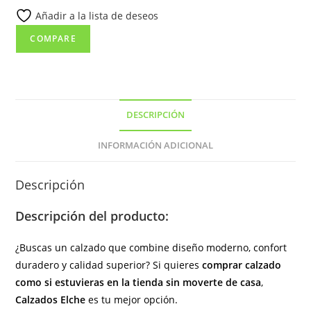
Añadir a la lista de deseos
cremallera
lateral
COMPARE
de
color
negro.
cantidad
DESCRIPCIÓN
INFORMACIÓN ADICIONAL
Descripción
Descripción del producto:
¿Buscas un calzado que combine diseño moderno, confort
duradero y calidad superior? Si quieres
comprar calzado
como si estuvieras en la tienda sin moverte de casa
,
Calzados Elche
es tu mejor opción.