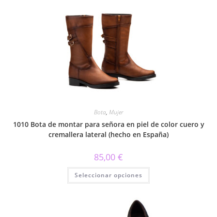
múltiples
variantes.
Las
opciones
se
pueden
elegir
en
la
página
de
producto
Bota
,
Mujer
1010 Bota de montar para señora en piel de color cuero y
cremallera lateral (hecho en España)
85,00
€
Este
Seleccionar opciones
producto
tiene
múltiples
variantes.
Las
opciones