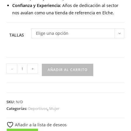
Confianza y Experiencia:
Años de dedicación al sector
nos avalan como una tienda de referencia en Elche.
Elige una opción
TALLAS
J
-
+
AÑADIR AL CARRITO
257
Deportivo
para
señora
SKU:
N/D
con
Categorías:
Deportivos
,
Mujer
cuña
y
Añadir a la lista de deseos
cordón