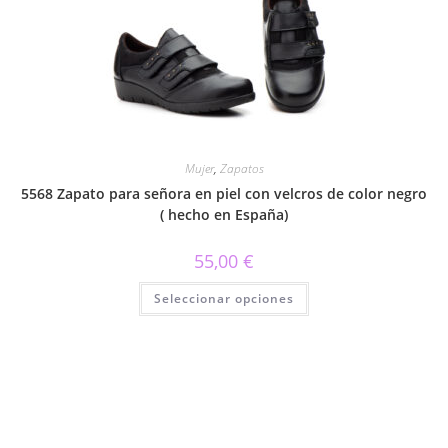
se
pueden
elegir
en
la
página
de
producto
Mujer
,
Zapatos
5568 Zapato para señora en piel con velcros de color negro
( hecho en España)
55,00
€
Este
Seleccionar opciones
producto
tiene
múltiples
variantes.
Las
opciones
se
pueden
elegir
en
la