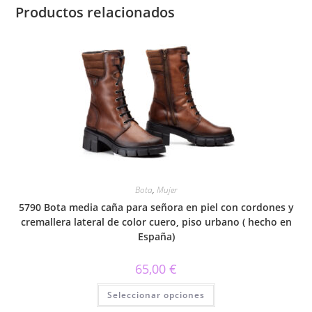
Productos relacionados
Bota
,
Mujer
5790 Bota media caña para señora en piel con cordones y
cremallera lateral de color cuero, piso urbano ( hecho en
España)
65,00
€
Este
Seleccionar opciones
producto
tiene