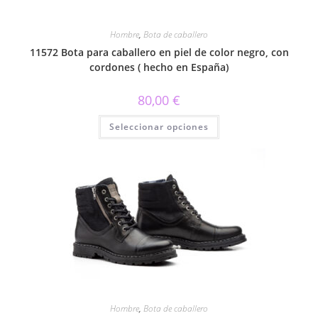
Hombre
,
Bota de caballero
11572 Bota para caballero en piel de color negro, con
cordones ( hecho en España)
80,00
€
Este
Seleccionar opciones
producto
tiene
múltiples
variantes.
Las
opciones
se
pueden
elegir
en
la
página
de
producto
Hombre
,
Bota de caballero