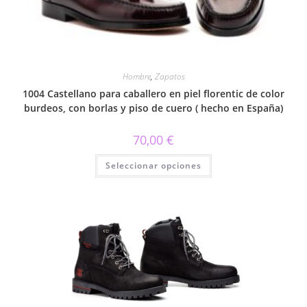
Hombre
,
Zapatos
1004 Castellano para caballero en piel florentic de color
burdeos, con borlas y piso de cuero ( hecho en España)
70,00
€
Este
Seleccionar opciones
producto
tiene
múltiples
variantes.
Las
opciones
se
pueden
elegir
en
la
página
de
producto