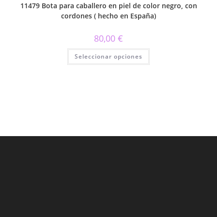
11479 Bota para caballero en piel de color negro, con
cordones ( hecho en España)
80,00
€
Este
Seleccionar opciones
producto
tiene
múltiples
variantes.
Las
opciones
se
pueden
elegir
en
la
página
de
producto