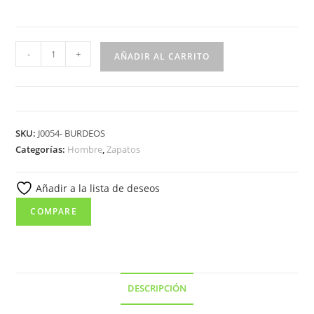
J0054
-
+
AÑADIR AL CARRITO
Castellano
de
caballero
en
SKU:
J0054- BURDEOS
florentic
Categorías:
Hombre
,
Zapatos
piel
de
Añadir a la lista de deseos
color
burdeos,
COMPARE
suela
de
cuero
cantidad
DESCRIPCIÓN