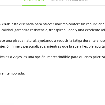
DESCRIPCIÓN
INFORMACIÓN ADICIONAL
España
cantidad
72601 está diseñada para ofrecer máximo confort sin renunciar a 
 calidad, garantiza resistencia, transpirabilidad y una excelente ad
rece una pisada natural, ayudando a reducir la fatiga durante el us
eción firme y personalizada, mientras que la suela flexible aporta
stivales o viajes, es una opción imprescindible para quienes priori
a en temporada.