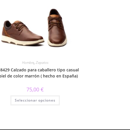
Hombre
,
Zapatos
8429 Calzado para caballero tipo casual
piel de color marrón ( hecho en España)
75,00
€
Este
Seleccionar opciones
producto
tiene
múltiples
variantes.
Las
opciones
se
pueden