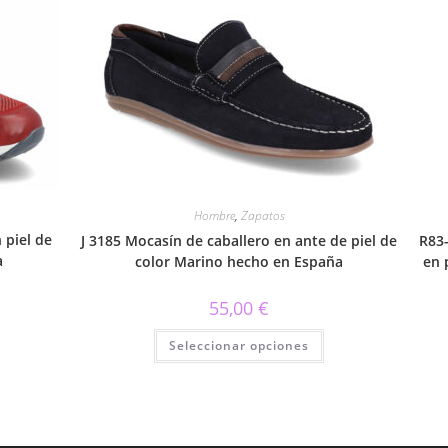
Hombre
,
Zapatos
 piel de
J 3185 Mocasín de caballero en ante de piel de
R83-
a
color Marino hecho en España
en 
55,00
€
Este
Este
Seleccionar opciones
producto
producto
tiene
tiene
múltiples
múltiples
variantes.
variantes.
Las
Las
opciones
opciones
se
se
pueden
pueden