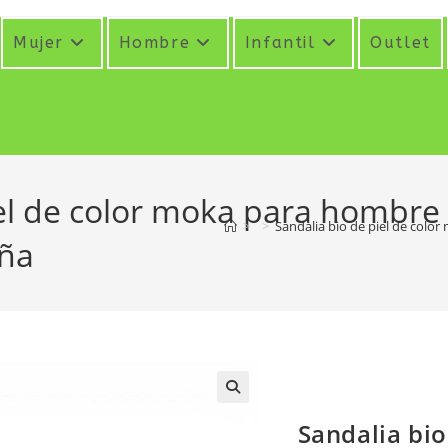
Mujer
Hombre
Infantil
Outlet
iel de color moka para hombre
>
>
Sandalia bio de piel de col
aña
Sandalia bio