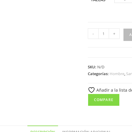
Sandalia
-
+
A
bio
de
piel
de
SKU:
N/D
color
Categorías:
Hombre
,
San
moka
para
Añadir a la lista 
hombre
modelo
COMPARE
72601
–
Fabricada
en