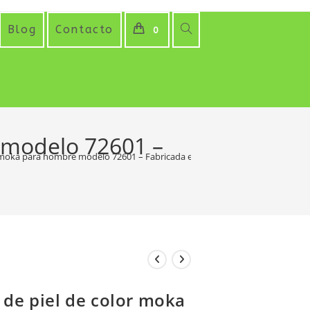
Alternar
Blog
Contacto
0
búsqueda
de
la
 modelo 72601 –
web
or moka para hombre modelo 72601 – Fabricada en España
 de piel de color moka