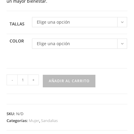
un mayor bienestar.
Elige una opción
TALLAS
COLOR
Elige una opción
Sandalia
-
+
AÑADIR AL CARRITO
de
piel
para
mujer
SKU:
N/D
modelo
Categorías:
Mujer
,
Sandalias
3079
cómoda