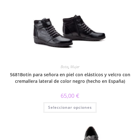
Bota
,
Mujer
5681Botín para señora en piel con elásticos y velcro con
cremallera lateral de color negro (hecho en España)
65,00
€
Este
Seleccionar opciones
producto
tiene
múltiples
variantes.
Las
opciones
se
pueden