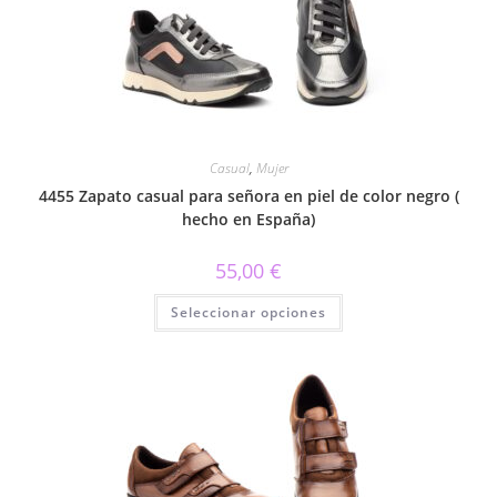
elegir
en
la
página
de
producto
Casual
,
Mujer
4455 Zapato casual para señora en piel de color negro (
hecho en España)
55,00
€
Este
Seleccionar opciones
producto
tiene
múltiples
variantes.
Las
opciones
se
pueden
elegir
en
la
página