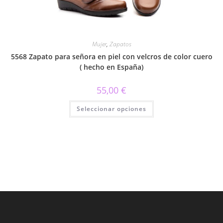
de
producto
Mujer
,
Zapatos
5568 Zapato para señora en piel con velcros de color cuero
( hecho en España)
55,00
€
Este
Seleccionar opciones
producto
tiene
múltiples
variantes.
Las
opciones
se
pueden
elegir
en
la
página
de
producto