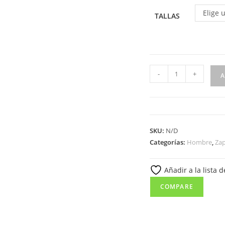
Elige 
TALLAS
1000
-
+
A
Castellano
para
caballero
en
SKU:
N/D
piel
Categorías:
Hombre
,
Za
florentic
de
Añadir a la lista 
color
negro,
COMPARE
con
antifaz
y