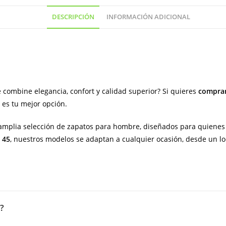
piso
DESCRIPCIÓN
INFORMACIÓN ADICIONAL
de
goma
(
hecho
en
España)
 combine elegancia, confort y calidad superior? Si quieres
comprar
cantidad
es tu mejor opción.
mplia selección de zapatos para hombre, diseñados para quienes 
l 45
, nuestros modelos se adaptan a cualquier ocasión, desde un lo
?