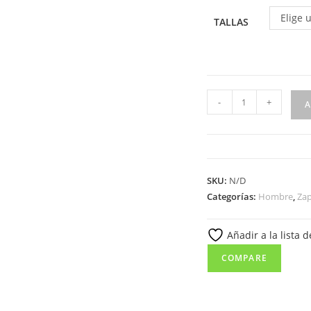
Elige 
TALLAS
1004
-
+
A
Castellano
para
caballero
en
SKU:
N/D
piel
Categorías:
Hombre
,
Za
florentic
de
Añadir a la lista 
color
golden
COMPARE
marrón,
con
borlas