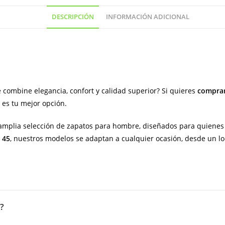
y
DESCRIPCIÓN
INFORMACIÓN ADICIONAL
piso
de
cuero
(
hecho
en
 combine elegancia, confort y calidad superior? Si quieres
comprar
España)
es tu mejor opción.
cantidad
mplia selección de zapatos para hombre, diseñados para quienes 
l 45
, nuestros modelos se adaptan a cualquier ocasión, desde un lo
?