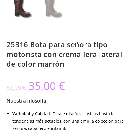
25316 Bota para señora tipo
motorista con cremallera lateral
de color marrón
35,00
€
El
El
52,99
€
precio
precio
original
actual
era:
es:
52,99 €.
35,00 €.
Nuestra filosofía
Variedad y Calidad:
Desde diseños clásicos hasta las
tendencias más actuales, con una amplia colección para
señora, caballero e infantil.