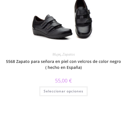
opciones
se
pueden
elegir
en
la
página
de
producto
Mujer
,
Zapatos
5568 Zapato para señora en piel con velcros de color negro
( hecho en España)
55,00
€
Este
Seleccionar opciones
producto
tiene
múltiples
variantes.
Las
opciones
se
pueden
elegir