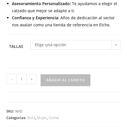
Asesoramiento Personalizado:
Te ayudamos a elegir el
calzado que mejor se adapte a ti.
Confianza y Experiencia:
Años de dedicación al sector
nos avalan como una tienda de referencia en Elche.
Elige una opción
TALLAS
25316
-
+
AÑADIR AL CARRITO
Bota
para
señora
tipo
SKU:
N/D
motorista
Categorías:
Bota
,
Mujer
,
Outlet
con
cremallera