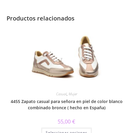
Productos relacionados
Casual
,
Mujer
4455 Zapato casual para señora en piel de color blanco
combinado bronce ( hecho en España)
55,00
€
Este
Seleccionar opciones