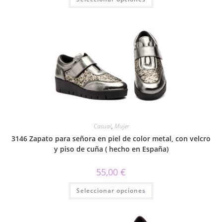
producto
tiene
múltiples
variantes.
Las
opciones
se
pueden
elegir
en
la
página
de
producto
Casual
,
Mujer
3146 Zapato para señora en piel de color metal, con velcro
y piso de cuña ( hecho en España)
55,00
€
Este
Seleccionar opciones
producto
tiene
múltiples
variantes.
Las