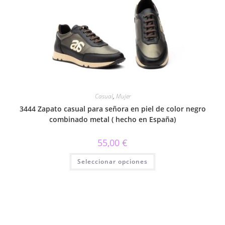
opciones
se
pueden
elegir
en
la
página
de
producto
Casual
,
Mujer
3444 Zapato casual para señora en piel de color negro
combinado metal ( hecho en España)
55,00
€
Este
Seleccionar opciones
producto
tiene
múltiples
variantes.
Las
opciones
se
pueden
elegir