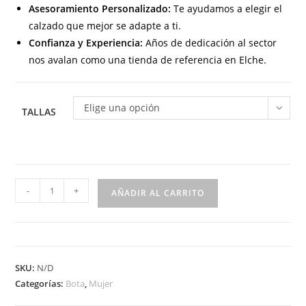
Asesoramiento Personalizado:
Te ayudamos a elegir el
calzado que mejor se adapte a ti.
Confianza y Experiencia:
Años de dedicación al sector
nos avalan como una tienda de referencia en Elche.
Elige una opción
TALLAS
25477
-
+
AÑADIR AL CARRITO
Botín
para
señora
marca
SKU:
N/D
AMARPIES
Categorías:
Bota
,
Mujer
con
cremallera