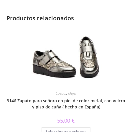
Productos relacionados
Casual
,
Mujer
3146 Zapato para señora en piel de color metal, con velcro
y piso de cuña ( hecho en España)
55,00
€
Este
Seleccionar opciones