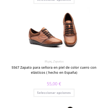
producto
tiene
múltiples
variantes.
Las
opciones
se
pueden
elegir
en
la
página
de
producto
Mujer
,
Zapatos
5567 Zapato para señora en piel de color cuero con
elásticos ( hecho en España)
55,00
€
Este
Seleccionar opciones
producto
tiene
múltiples
variantes.
Las