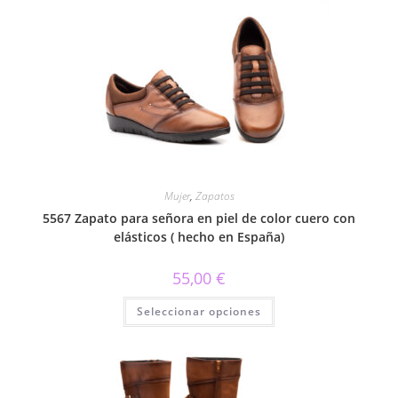
variantes.
Las
opciones
se
pueden
elegir
en
la
página
de
producto
Mujer
,
Zapatos
5567 Zapato para señora en piel de color cuero con
elásticos ( hecho en España)
55,00
€
Este
Seleccionar opciones
producto
tiene
múltiples
variantes.
Las
opciones
se