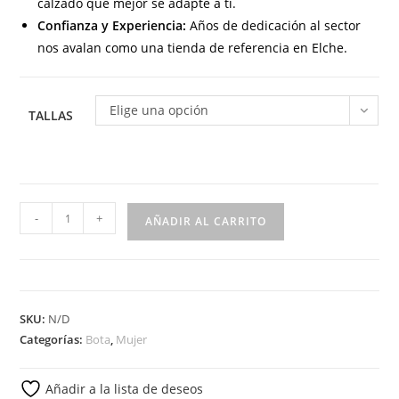
calzado que mejor se adapte a ti.
Confianza y Experiencia:
Años de dedicación al sector
nos avalan como una tienda de referencia en Elche.
Elige una opción
TALLAS
417
-
+
AÑADIR AL CARRITO
Botín
para
señora
en
SKU:
N/D
piel
Categorías:
Bota
,
Mujer
con
tacón
Añadir a la lista de deseos
y