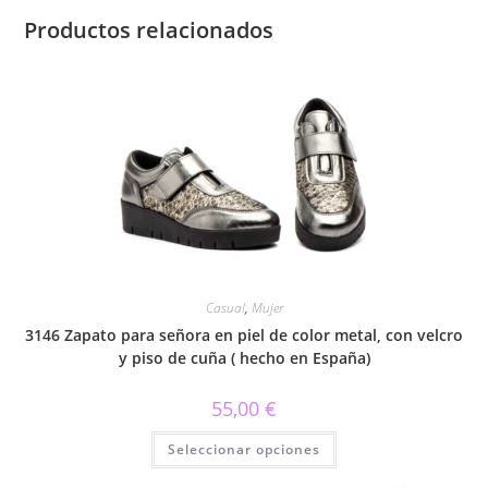
Productos relacionados
Casual
,
Mujer
3146 Zapato para señora en piel de color metal, con velcro
y piso de cuña ( hecho en España)
55,00
€
Este
Seleccionar opciones
producto
tiene
múltiples