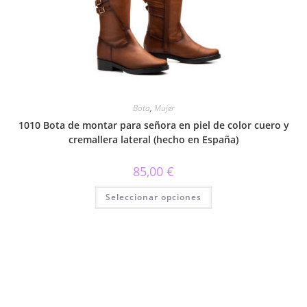
pueden
elegir
en
la
página
de
producto
Bota
,
Mujer
1010 Bota de montar para señora en piel de color cuero y
cremallera lateral (hecho en España)
85,00
€
Este
Seleccionar opciones
producto
tiene
múltiples
variantes.
Las
opciones
se
pueden
elegir
en
la
página