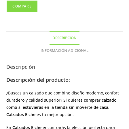
cremallera
COMPARE
lateral
de
color
marino
DESCRIPCIÓN
(
hecho
INFORMACIÓN ADICIONAL
en
España)
Descripción
cantidad
Descripción del producto:
¿Buscas un calzado que combine diseño moderno, confort
duradero y calidad superior? Si quieres
comprar calzado
como si estuvieras en la tienda sin moverte de casa
,
Calzados Elche
es tu mejor opción.
En
Calzados Elche
encontrarás la elección perfecta para