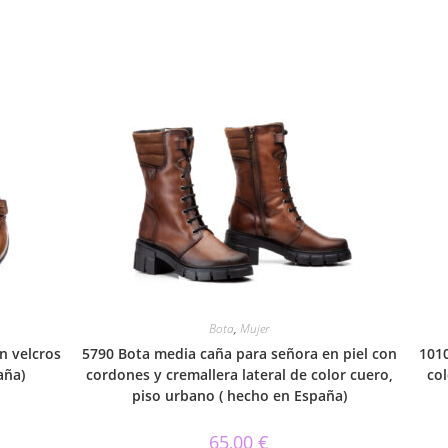
Bota
,
Mujer
n velcros
5790 Bota media caña para señora en piel con
1010
aña)
cordones y cremallera lateral de color cuero,
col
piso urbano ( hecho en España)
65,00
€
Este