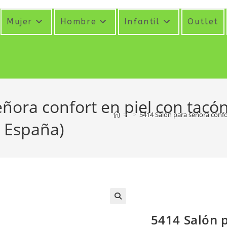
Mujer
Hombre
Infantil
Outlet
ñora confort en piel con tacó
>
>
5414 Salón para señora confo
 España)
5414 Salón 