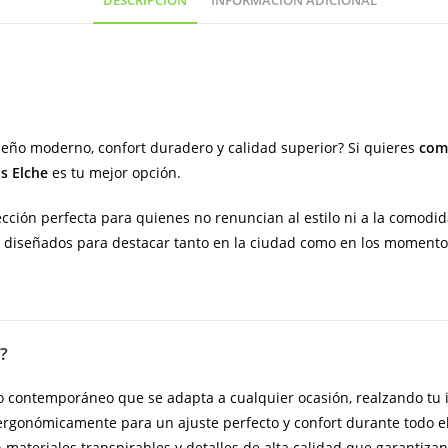
DESCRIPCIÓN
INFORMACIÓN ADICIONAL
hecho
en
España)
cantidad
eño moderno, confort duradero y calidad superior? Si quieres
comp
s Elche
es tu mejor opción.
cción perfecta para quienes no renuncian al estilo ni a la comodida
n diseñados para destacar tanto en la ciudad como en los momentos
?
o contemporáneo que se adapta a cualquier ocasión, realzando t
rgonómicamente para un ajuste perfecto y confort durante todo el
materiales transpirables y detalles de alta calidad que garantizan