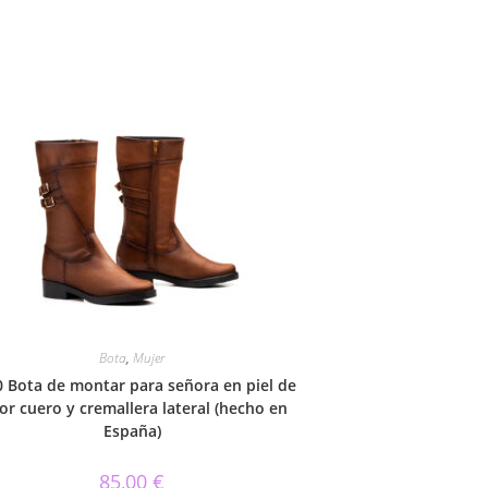
Bota
,
Mujer
 Bota de montar para señora en piel de
or cuero y cremallera lateral (hecho en
España)
85,00
€