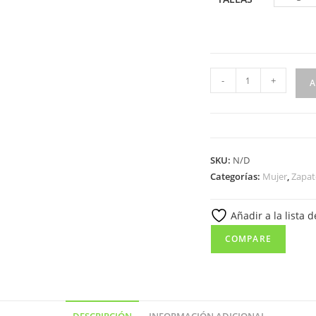
5414
-
+
A
Salón
para
señora
confort
SKU:
N/D
en
Categorías:
Mujer
,
Zapat
piel
con
Añadir a la lista 
tacón
medio
COMPARE
de
color
marrón
(