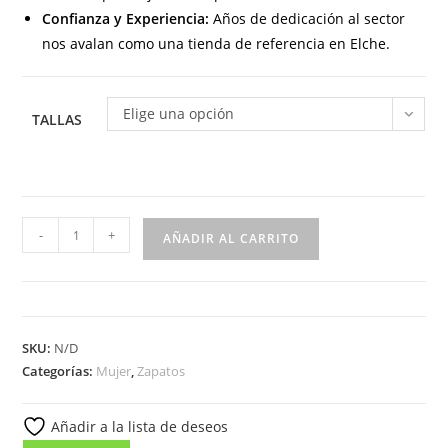
Confianza y Experiencia:
Años de dedicación al sector
nos avalan como una tienda de referencia en Elche.
Elige una opción
TALLAS
635
-
+
AÑADIR AL CARRITO
Manoletina
para
señora
en
SKU:
N/D
piel
Categorías:
Mujer
,
Zapatos
de
color
Añadir a la lista de deseos
marrón