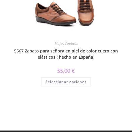
elegir
en
la
página
de
producto
Mujer
,
Zapatos
5567 Zapato para señora en piel de color cuero con
elásticos ( hecho en España)
55,00
€
Este
Seleccionar opciones
producto
tiene
múltiples
variantes.
Las
opciones
se
pueden
elegir
en
la
página