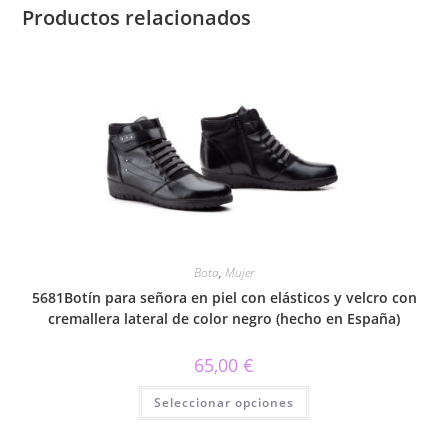
Productos relacionados
Bota
,
Mujer
5681Botín para señora en piel con elásticos y velcro con
cremallera lateral de color negro (hecho en España)
65,00
€
Este
Seleccionar opciones
producto
tiene
múltiples
variantes.