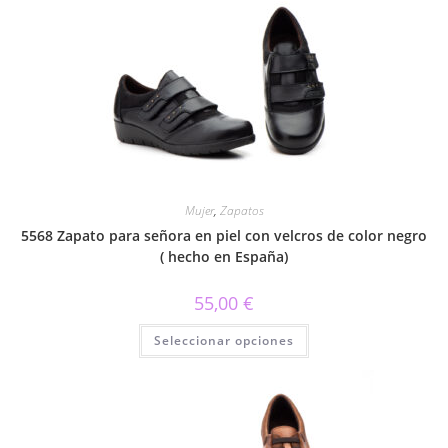
Las
opciones
se
pueden
elegir
en
la
página
de
producto
Mujer
,
Zapatos
5568 Zapato para señora en piel con velcros de color negro
( hecho en España)
55,00
€
Este
Seleccionar opciones
producto
tiene
múltiples
variantes.
Las
opciones
se
pueden