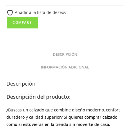
color
Añadir a la lista de deseos
marrón
(
COMPARE
hecho
en
España)
cantidad
DESCRIPCIÓN
INFORMACIÓN ADICIONAL
Descripción
Descripción del producto:
¿Buscas un calzado que combine diseño moderno, confort
duradero y calidad superior? Si quieres
comprar calzado
como si estuvieras en la tienda sin moverte de casa
,