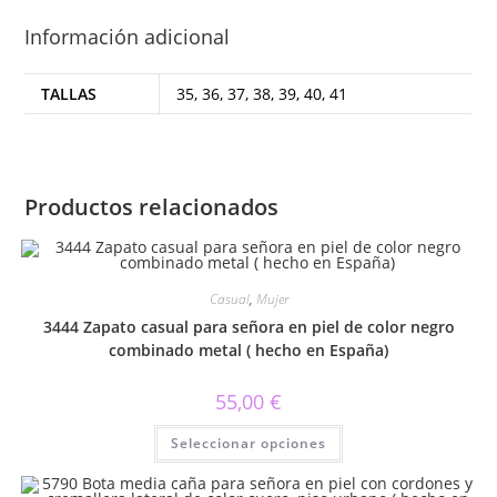
Información adicional
TALLAS
35, 36, 37, 38, 39, 40, 41
Productos relacionados
Casual
,
Mujer
3444 Zapato casual para señora en piel de color negro
combinado metal ( hecho en España)
55,00
€
Este
Seleccionar opciones
producto
tiene
múltiples
variantes.