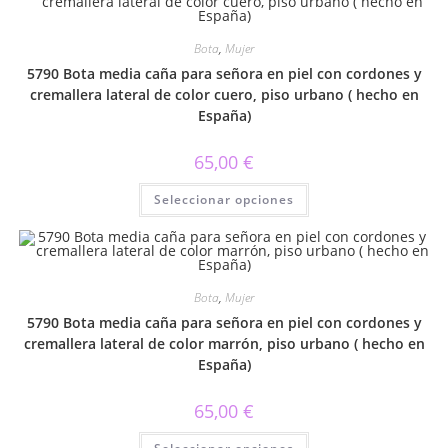
Las
opciones
se
Bota
,
Mujer
pueden
elegir
5790 Bota media caña para señora en piel con cordones y
en
la
cremallera lateral de color cuero, piso urbano ( hecho en
página
España)
de
producto
65,00
€
Este
Seleccionar opciones
producto
tiene
múltiples
variantes.
Las
opciones
se
Bota
,
Mujer
pueden
elegir
5790 Bota media caña para señora en piel con cordones y
en
la
cremallera lateral de color marrón, piso urbano ( hecho en
página
España)
de
producto
65,00
€
Este