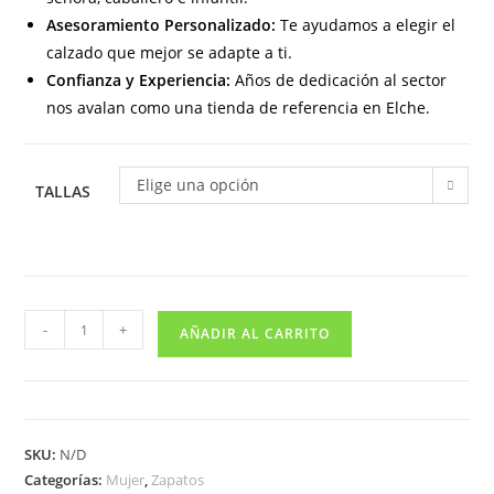
Asesoramiento Personalizado:
Te ayudamos a elegir el
calzado que mejor se adapte a ti.
Confianza y Experiencia:
Años de dedicación al sector
nos avalan como una tienda de referencia en Elche.
Elige una opción
TALLAS
636
-
+
AÑADIR AL CARRITO
Manoletina
para
señora
en
SKU:
N/D
piel
Categorías:
Mujer
,
Zapatos
de