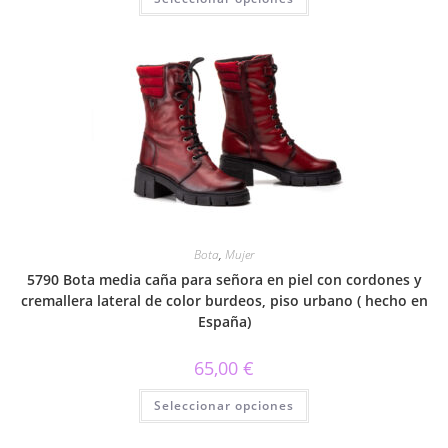
producto
tiene
múltiples
variantes.
Las
opciones
se
pueden
elegir
en
la
página
de
producto
Bota
,
Mujer
5790 Bota media caña para señora en piel con cordones y
cremallera lateral de color burdeos, piso urbano ( hecho en
España)
65,00
€
Este
Seleccionar opciones
producto
tiene
múltiples