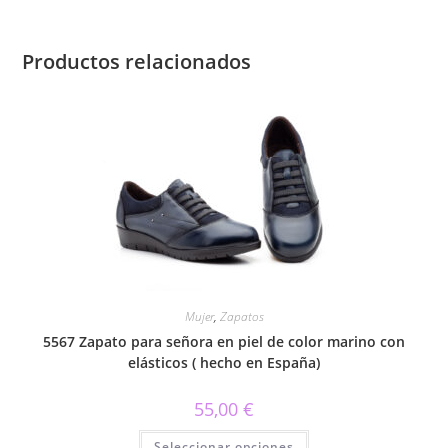
Productos relacionados
Mujer
,
Zapatos
5567 Zapato para señora en piel de color marino con
elásticos ( hecho en España)
55,00
€
Este
Seleccionar opciones