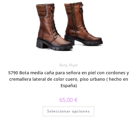
variantes.
Las
opciones
se
pueden
elegir
en
la
página
de
producto
Bota
,
Mujer
5790 Bota media caña para señora en piel con cordones y
cremallera lateral de color cuero, piso urbano ( hecho en
España)
65,00
€
Este
Seleccionar opciones
producto
tiene
múltiples
variantes.
Las
opciones