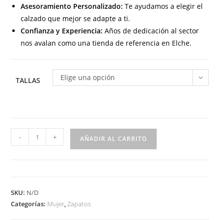
Asesoramiento Personalizado:
Te ayudamos a elegir el
calzado que mejor se adapte a ti.
Confianza y Experiencia:
Años de dedicación al sector
nos avalan como una tienda de referencia en Elche.
Elige una opción
TALLAS
640
-
+
AÑADIR AL CARRITO
Manoletina
corte
salón
para
SKU:
N/D
señora
Categorías:
Mujer
,
Zapatos
en
piel