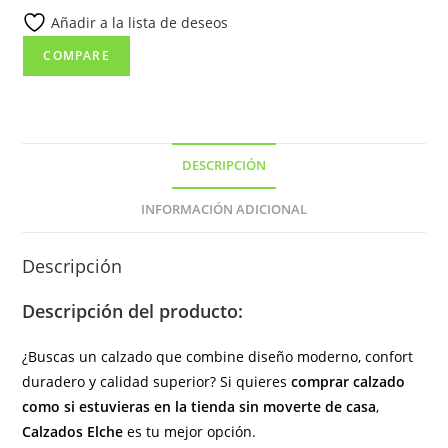
Añadir a la lista de deseos
de
color
COMPARE
burdeos
(
hecho
en
DESCRIPCIÓN
España)
cantidad
INFORMACIÓN ADICIONAL
Descripción
Descripción del producto:
¿Buscas un calzado que combine diseño moderno, confort
duradero y calidad superior? Si quieres
comprar calzado
como si estuvieras en la tienda sin moverte de casa
,
Calzados Elche
es tu mejor opción.