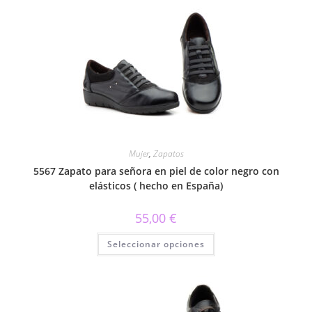
variantes.
Las
opciones
se
pueden
elegir
en
la
página
de
producto
Mujer
,
Zapatos
5567 Zapato para señora en piel de color negro con
elásticos ( hecho en España)
55,00
€
Este
Seleccionar opciones
producto
tiene
múltiples
variantes.
Las
opciones
se