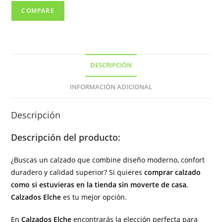
cremallera
COMPARE
lateral
de
color
negro
DESCRIPCIÓN
(
hecho
INFORMACIÓN ADICIONAL
en
España)
Descripción
cantidad
Descripción del producto:
¿Buscas un calzado que combine diseño moderno, confort
duradero y calidad superior? Si quieres
comprar calzado
como si estuvieras en la tienda sin moverte de casa
,
Calzados Elche
es tu mejor opción.
En
Calzados Elche
encontrarás la elección perfecta para