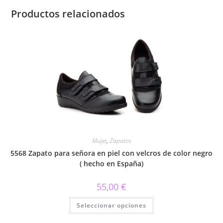
Productos relacionados
Mujer
,
Zapatos
5568 Zapato para señora en piel con velcros de color negro
( hecho en España)
55,00
€
Este
Seleccionar opciones
producto
tiene
múltiples