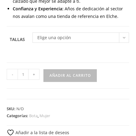
calzado que mejor se adapte a ti.
Confianza y Experiencia:
Años de dedicación al sector
nos avalan como una tienda de referencia en Elche.
Elige una opción
TALLAS
6400
-
+
AÑADIR AL CARRITO
Botín
para
señora
en
SKU:
N/D
piel
Categorías:
Bota
,
Mujer
con
tacón
Añadir a la lista de deseos
y