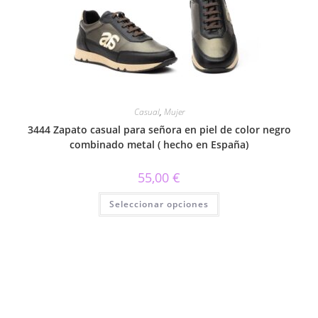
pueden
elegir
en
la
página
de
producto
Casual
,
Mujer
3444 Zapato casual para señora en piel de color negro
combinado metal ( hecho en España)
55,00
€
Este
Seleccionar opciones
producto
tiene
múltiples
variantes.
Las
opciones
se
pueden
elegir
en
la
página