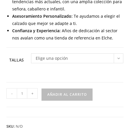
tendencias más actuales, con una amplia colección para
señora, caballero e infantil.
Asesoramiento Personalizado:
Te ayudamos a elegir el
calzado que mejor se adapte a ti.
Confianza y Experiencia:
Años de dedicación al sector
nos avalan como una tienda de referencia en Elche.
Elige una opción
TALLAS
GV
-
+
AÑADIR AL CARRITO
9173
Mocasín
para
señora
SKU:
N/D
en