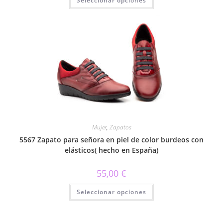
Seleccionar opciones
producto
tiene
múltiples
variantes.
Las
opciones
se
pueden
elegir
en
la
página
de
producto
Mujer
,
Zapatos
5567 Zapato para señora en piel de color burdeos con
elásticos( hecho en España)
55,00
€
Este
Seleccionar opciones
producto
tiene
múltiples
variantes.
Las