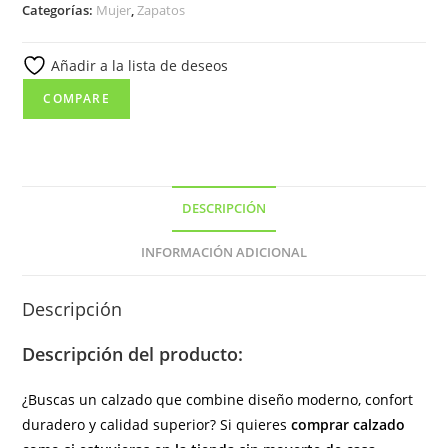
Categorías:
Mujer
,
Zapatos
piel
con
Añadir a la lista de deseos
cuña
media
COMPARE
y
plantilla
extraíble
de
DESCRIPCIÓN
color
negro
INFORMACIÓN ADICIONAL
(
hecho
Descripción
en
España)
Descripción del producto:
cantidad
¿Buscas un calzado que combine diseño moderno, confort
duradero y calidad superior? Si quieres
comprar calzado