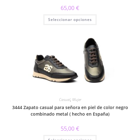
65,00
€
Este
Seleccionar opciones
producto
tiene
múltiples
variantes.
Las
opciones
se
pueden
elegir
en
la
página
de
producto
Casual
,
Mujer
3444 Zapato casual para señora en piel de color negro
combinado metal ( hecho en España)
55,00
€
Este