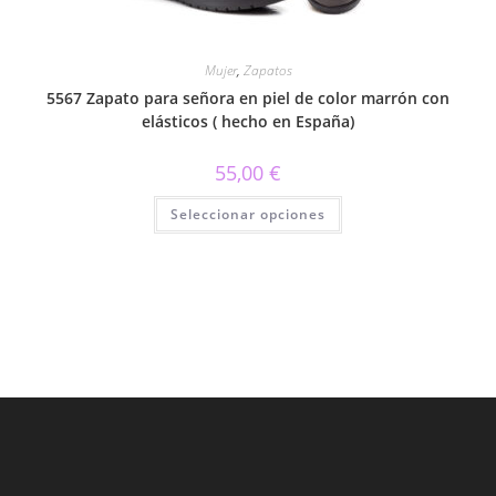
Mujer
,
Zapatos
5567 Zapato para señora en piel de color marrón con
elásticos ( hecho en España)
55,00
€
Este
Seleccionar opciones
producto
tiene
múltiples
variantes.
Las
opciones
se
pueden
elegir
en
la
página
de
producto