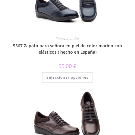
la
página
de
producto
Mujer
,
Zapatos
5567 Zapato para señora en piel de color marino con
elásticos ( hecho en España)
55,00
€
Este
Seleccionar opciones
producto
tiene
múltiples
variantes.
Las
opciones
se
pueden
elegir
en
la
página
de
producto