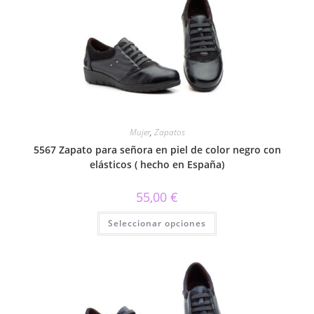
Mujer
,
Zapatos
5567 Zapato para señora en piel de color negro con
elásticos ( hecho en España)
55,00
€
Este
Seleccionar opciones
producto
tiene
múltiples
variantes.
Las
opciones
se
pueden
elegir
en