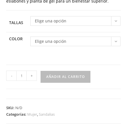
eslabones y planta de gel para un bienestar superior.
Elige una opción
TALLAS
COLOR
Elige una opción
Sandalia
-
+
AÑADIR AL CARRITO
de
piel
para
mujer
SKU:
N/D
modelo
Categorías:
Mujer
,
Sandalias
648
cómoda