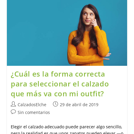
¿Cuál es la forma correcta
para seleccionar el calzado
que más va con mi outfit?
Autor
Publicación
CalzadosElche
29 de abril de 2019
de
de
Comentarios
Sin comentarios
la
la
de
entrada:
entrada:
la
Elegir el calzado adecuado puede parecer algo sencillo,
entrada:
pero la realidad es que unos zapatos pueden elevar —o