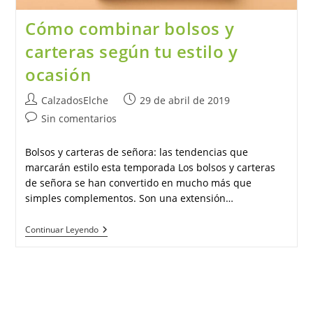
Cómo combinar bolsos y
carteras según tu estilo y
ocasión
Autor
Publicación
CalzadosElche
29 de abril de 2019
de
de
Comentarios
Sin comentarios
la
la
de
entrada:
entrada:
la
Bolsos y carteras de señora: las tendencias que
entrada:
marcarán estilo esta temporada Los bolsos y carteras
de señora se han convertido en mucho más que
simples complementos. Son una extensión…
Cómo
Continuar Leyendo
Combinar
Bolsos
Y
Carteras
Según
Tu
Estilo