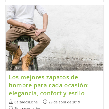
Para
Tus
Zapatos:
Soluciones
Fáciles
A
Problemas
Comunes
Los mejores zapatos de
hombre para cada ocasión:
elegancia, confort y estilo
Autor
Publicación
CalzadosElche
29 de abril de 2019
de
de
Comentarios
Sin comentarios