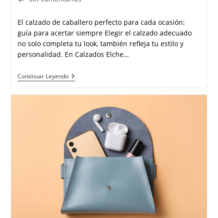
la
la
de
entrada:
entrada:
la
El calzado de caballero perfecto para cada ocasión:
entrada:
guía para acertar siempre Elegir el calzado adecuado
no solo completa tu look, también refleja tu estilo y
personalidad. En Calzados Elche…
Los
Continuar Leyendo
Mejores
Zapatos
De
Hombre
Para
Cada
Ocasión:
Elegancia,
Confort
Y
Estilo