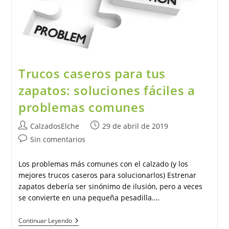
Tu
Bolsillo?
Trucos caseros para tus
zapatos: soluciones fáciles a
problemas comunes
Autor
Publicación
CalzadosElche
29 de abril de 2019
de
de
Comentarios
Sin comentarios
la
la
de
entrada:
entrada:
la
Los problemas más comunes con el calzado (y los
entrada:
mejores trucos caseros para solucionarlos) Estrenar
zapatos debería ser sinónimo de ilusión, pero a veces
se convierte en una pequeña pesadilla.…
Trucos
Continuar Leyendo
Caseros