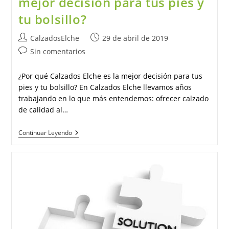
mejor decisión para tus pies y
tu bolsillo?
Autor
Publicación
CalzadosElche
29 de abril de 2019
de
de
Comentarios
Sin comentarios
la
la
de
entrada:
entrada:
la
¿Por qué Calzados Elche es la mejor decisión para tus
entrada:
pies y tu bolsillo? En Calzados Elche llevamos años
trabajando en lo que más entendemos: ofrecer calzado
de calidad al…
¿Por
Continuar Leyendo
Qué
Calzados
Elche
Es
La
Mejor
Decisión
Para
Tus
Pies
Y