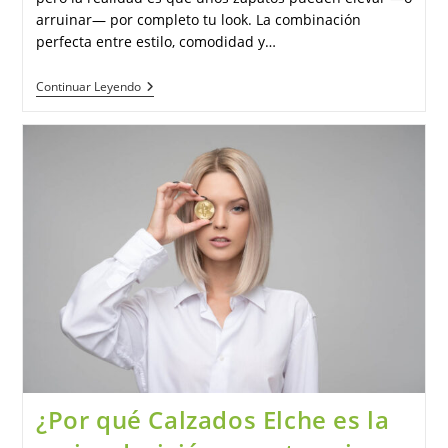
arruinar— por completo tu look. La combinación
perfecta entre estilo, comodidad y…
¿Cuál
Continuar Leyendo
Es
La
Forma
Correcta
Para
Seleccionar
El
Calzado
Que
Más
Va
Con
Mi
Outfit?
¿Por qué Calzados Elche es la