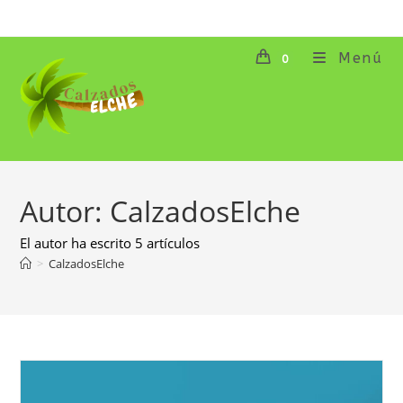
Ir
al
contenido
Menú
0
Autor:
CalzadosElche
El autor ha escrito 5 artículos
>
CalzadosElche