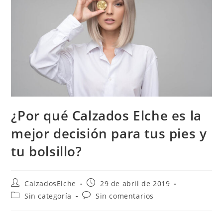
¿Por qué Calzados Elche es la
mejor decisión para tus pies y
tu bolsillo?
Autor
Publicación
CalzadosElche
29 de abril de 2019
de
de
Categoría
Comentarios
Sin categoría
Sin comentarios
la
la
de
de
entrada:
entrada:
la
la