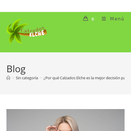
Ir
al
contenido
Menú
0
Blog
>
Sin categoría
>
¿Por qué Calzados Elche es la mejor decisión para tu