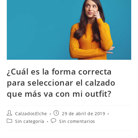
¿Cuál es la forma correcta
para seleccionar el calzado
que más va con mi outfit?
Autor
Publicación
CalzadosElche
29 de abril de 2019
de
de
Categoría
Comentarios
Sin categoría
Sin comentarios
la
la
de
de
entrada:
entrada:
la
la